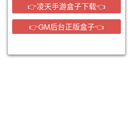
👉凌天手游盒子下载👈
👉GM后台正版盒子👈