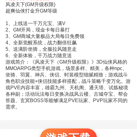
风凌天下(GM升级权限)
超爽仙侠打金升GM等级
1、上线送一千万元宝、满V
2、GM开局，现金卡每日暴打
3、GM商城大量极品大局每日免费领
4、全新觉醒系统，战力翻倍狂飙
5、送满阶坐骑，全服拉风随意走
6、全新体验，千万战力随意送
游戏简介：《风凌天下（GM升级权限）》3D仙侠风格的
MMOARPG类型手机游戏，场景多样、精美，各种npc、
坐骑、羽翼、神兵、侠侣、时装模型细腻精致；游戏战斗
角色职业技能+侠侣技能多样搭配，战斗策略千变万化。游
戏PVE内容丰富，雄霸九州、天机阁、通天塔、试炼秘境
各种副；活动玩法每日变换决战风云楼、古城夺宝、帮会
答题、玄冥BOSS等能够满足PVE玩家、PVP玩家不同的
需求。