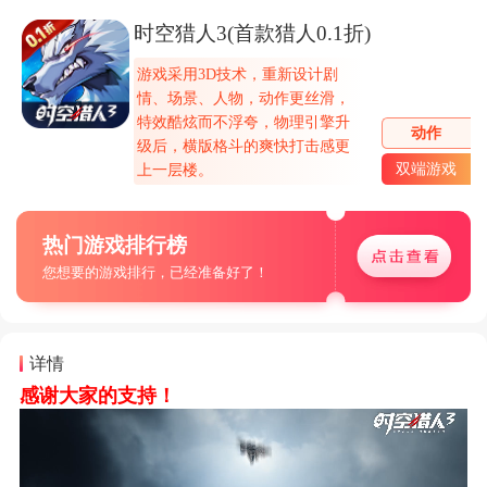
时空猎人3(首款猎人0.1折)
游戏采用3D技术，重新设计剧
情、场景、人物，动作更丝滑，
特效酷炫而不浮夸，物理引擎升
动作
级后，横版格斗的爽快打击感更
双端游戏
上一层楼。
热门游戏排行榜
您想要的游戏排行，已经准备好了！
详情
感谢大家的支持！