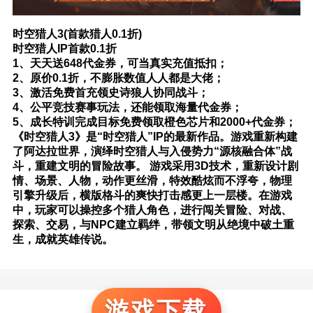
时空猎人3(首款猎人0.1折)
时空猎人IP首款0.1折
1、天天送648代金券，可当真实充值抵扣；
2、原价0.1折，不膨胀数值人人都是大佬；
3、激活免费首充领史诗狼人协同战斗；
4、公平竞技赛事玩法，还能领取海量代金券；
5、成长特训完成目标免费领取橙色芯片和2000+代金券；
《时空猎人3》是“时空猎人”IP的最新作品。游戏重新构建
了阿达拉世界，演绎时空猎人与入侵势力“源核融合体”战
斗，重建文明的冒险故事。 游戏采用3D技术，重新设计剧
情、场景、人物，动作更丝滑，特效酷炫而不浮夸，物理
引擎升级后，横版格斗的爽快打击感更上一层楼。在游戏
中，玩家可以操控多个猎人角色，进行闯关冒险、对战、
探索、交易，与NPC建立羁绊，带领文明从绝境中破土重
生，成就英雄传说。
游戏下载