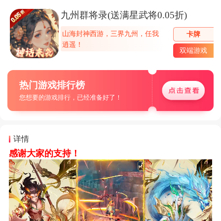
九州群将录(送满星武将0.05折)
山海封神西游，三界九州，任我
卡牌
逍遥！
双端游戏
热门游戏排行榜
您想要的游戏排行，已经准备好了！
详情
感谢大家的支持！