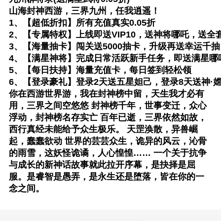
山海封神西游，三界九州，任我逍遥！
1、【超低折扣】所有充值真实0.05折
2、【专属特权】上线即送VIP10，送神将哪吒，送全
3、【海量抽卡】闯关送5000抽卡，升级再送幸运千
4、【满星神将】完成日常活跃新手任务，即送满星哪
5、【每日扶持】海量充值卡，每日签到轻松领
6、【登录豪礼】登录2天送五星妲己，登录8天送神·
你在西游世界游，我在封神榜中留，天生我才必有
用，三界之间空悠悠 封神榜千年，世事变迁，众心
浮动，封神榜名存实亡 百年已逝，三界依然如故，
西行真经未能给予众生极乐。 天罡涣散，异兽崛
起，蠢蠢欲动 世界的芸芸众生，诡异的风云，沁骨
的雨雪，这妖怪诡谲，人心惶惶…… 一个关于抗争
与成长的新神话故事就此拉开序幕，是抉择是屈
服。是睿智是愚弄，是永生还是堕落，皆在你的一
念之间。