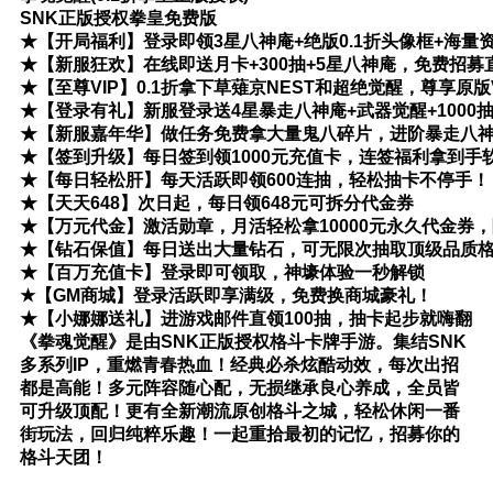
SNK正版授权拳皇免费版
★【开局福利】登录即领3星八神庵+绝版0.1折头像框+海量
★【新服狂欢】在线即送月卡+300抽+5星八神庵，免费招募
★【至尊VIP】0.1折拿下草薙京NEST和超绝觉醒，尊享原版
★【登录有礼】新服登录送4星暴走八神庵+武器觉醒+1000
★【新服嘉年华】做任务免费拿大量鬼八碎片，进阶暴走八
★【签到升级】每日签到领1000元充值卡，连签福利拿到手
★【每日轻松肝】每天活跃即领600连抽，轻松抽卡不停手！
★【天天648】次日起，每日领648元可拆分代金券
★【万元代金】激活勋章，月活轻松拿10000元永久代金券
★【钻石保值】每日送出大量钻石，可无限次抽取顶级品质
★【百万充值卡】登录即可领取，神壕体验一秒解锁
★【GM商城】登录活跃即享满级，免费换商城豪礼！
★【小娜娜送礼】进游戏邮件直领100抽，抽卡起步就嗨翻
《拳魂觉醒》是由SNK正版授权格斗卡牌手游。集结SNK
多系列IP，重燃青春热血！经典必杀炫酷动效，每次出招
都是高能！多元阵容随心配，无损继承良心养成，全员皆
可升级顶配！更有全新潮流原创格斗之城，轻松休闲一番
街玩法，回归纯粹乐趣！一起重拾最初的记忆，招募你的
格斗天团！