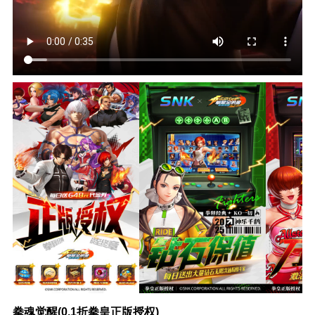
拳魂觉醒(0.1折拳皇正版授权)