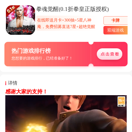
拳魂觉醒(0.1折拳皇正版授权)
在线即送月卡+300抽+5星八神
卡牌
庵，免费招募直送7星+超绝觉醒
双端游戏
热门游戏排行榜
您想要的游戏排行，已经准备好了！
详情
感谢大家的支持！