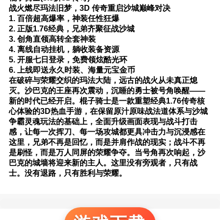
战火燃尽玛法旧梦，3D 传奇重启沙城巅峰对决
1. 百倍超高爆率，神装任性狂爆
2. 正版1.76经典，兄弟齐聚征战沙城
3. 创角直领高转全套神装
4. 离线自动挂机，躺收装备资源
5. 开服七日登录，免费领炫酷光环
6. 上线即送永久时装、海量元宝金币
在破碎与荣耀交织的玛法大陆，远古的战火从未真正熄
灭。沙巴克的王座再次震动，沉睡的勇士被号角唤醒——
新的时代已经开启。棍子骑士是一款重塑经典1.76传奇核
心体验的3D热血手游，在保留原汁原味战法道体系与沙城
争霸灵魂玩法的基础上，全面升级画面表现与战斗打击
感，让每一次挥刀、每一场攻城都更具冲击力与沉浸感在
这里，兄弟不再是回忆，而是并肩作战的现实；战斗不再
是刷怪，而是万人同屏的荣耀争夺。当号角再次响起，沙
巴克的城墙将迎来新的主人。这里没有旁观者，只有战
士。没有退路，只有胜利与荣耀。