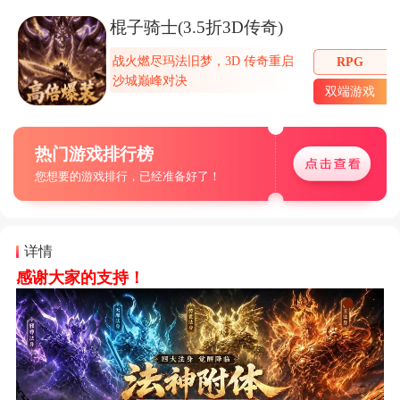
棍子骑士(3.5折3D传奇)
战火燃尽玛法旧梦，3D 传奇重启
RPG
沙城巅峰对决
双端游戏
热门游戏排行榜
您想要的游戏排行，已经准备好了！
详情
感谢大家的支持！