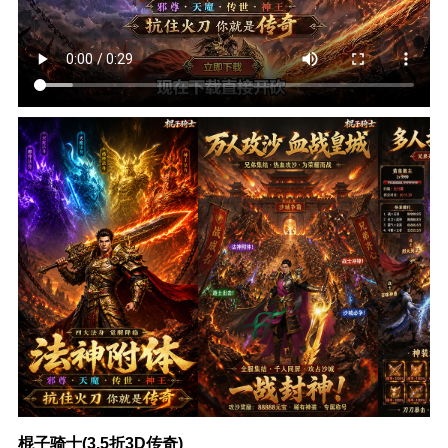
棍子骑士(3.5折3D传奇)