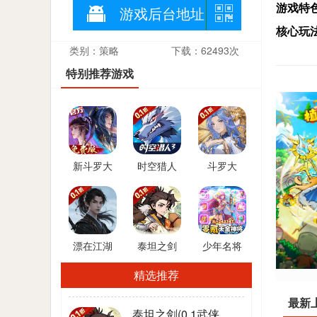
游戏特
游戏后台地址
核心玩
类别：策略
下载：62493次
物组合
特别推荐游戏
游戏特
物、升
新斗罗大
时空猎人
斗罗大
战力系
陆(GM免
3(首款猎
陆：逆转
关于战
费版)
人0.1折)
时空(0.1折
从这两
武魂觉醒)
漂在江湖
泰坦之剑
少年名将
(0.1折送
(0.1武侠大
(送金将无
精选推荐
20*648福
世界开箱)
限648)
利卡)
最新
泰坦之剑(0.1武侠