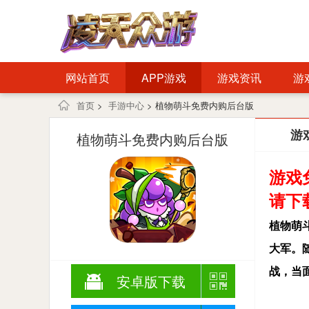
网站首页
APP游戏
游戏资讯
游
首页
>
手游中心
> 植物萌斗免费内购后台版
游
植物萌斗免费内购后台版
游戏
请下
植物萌
大军。
战，当
安卓版下载