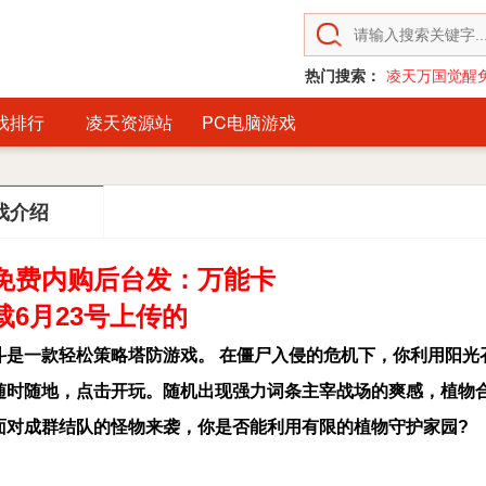
热门搜索：
凌天万国觉醒
戏排行
凌天资源站
PC电脑游戏
戏介绍
免费内购后台发：万能卡
载6月23号上传的
斗是一款轻松策略塔防游戏。 在僵尸入侵的危机下，你利用阳光
随时随地，点击开玩。随机出现强力词条主宰战场的爽感，植物合
面对成群结队的怪物来袭，你是否能利用有限的植物守护家园?