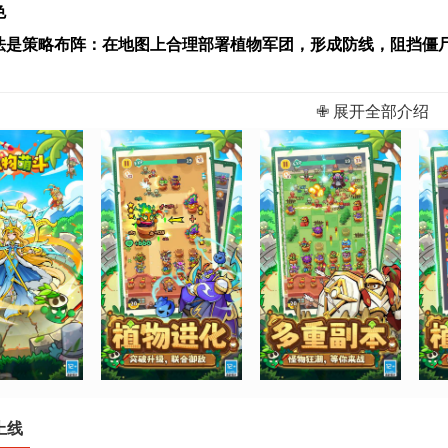
色
法是策略布阵：在地图上合理部署植物军团，形成防线，阻挡僵尸
，并利用它们的独特技能(如冰冻、爆炸)来击退一波波不断增强
✙ 展开全部介绍
点鲜明： 萌趣画风营造轻松氛围，植物角色技能多样，关卡设计
级能力并完成关卡目标，最终守护你的家园。
统介绍
力提升我们可以简单地分为植物向和领主向，这两者的提升都是
个方向去进行升级从而提升战力。
上线