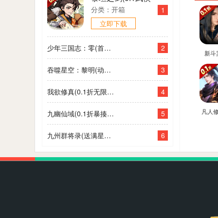
大世界开箱)
分类：开箱
1
立即下载
2
少年三国志：零(首款少三系0.1折)
新斗
(0.1
3
吞噬星空：黎明(动漫原版0.1折)
4
我欲修真(0.1折无限充)
凡人
5
九幽仙域(0.1折暴揍小妖)
星海飞
折官
6
九州群将录(送满星武将0.05折)