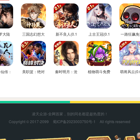
罗大陆
三国志幻想大
新不良人(0.1
上古王冠(0.1
一路狂飙免
折免费版)
陆2：枭之歌(1
折正版授权)
折官方正版)
后台版
折免费版)
修仙传：
美职篮：绝对
秦时明月：沧
植物萌斗免费
萌将风云(0.
驰(0.1
巨星(0.1折
海(0.05折送
内购后台版
返100%代
方正版)
NBA卡牌)
6480)
券)
凌天众游-全网首家，别的同名都是趁热度的！
Copyright © 2017-2099
蜀ICP备2023003750号-1
All rights reserved