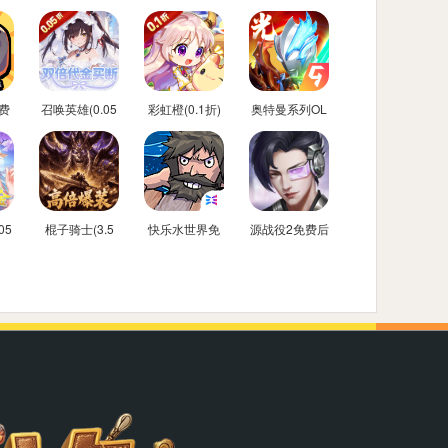
费
召唤英雄(0.05
彩虹橙(0.1折)
奥特曼系列OL
折双倍代金买
免费内购后台
断)
05
棍子骑士(3.5
快乐水世界免
源战役2免费后
金
折3D传奇)
费内购后台版
台版