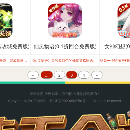
国攻城免费版)
仙灵物语(0.1折回合免费版)
女神幻想(0
大战国全新代金券免费版来袭，完成每日活跃任务免费领取648代金券，想买什么就买什么！
《仙灵物语》是独具特色的仙侠策略回合制游戏。
«
...
2
3
4
»
凌天众游-全网首家，别的同名都是趁热度的！
Copyright © 2017-2099
蜀ICP备2023003750号-1
All rights reserved