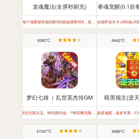
龙魂魔法(全屏秒刷充)
拳魂觉醒(0.1折
每个地图都有福利BOSS跟超级BOSS，真实充值跟货币大量爆，每天随便白嫖上千元充值！
9382℃
|
6442℃
|
梦幻七雄（ 乱世英杰传GM
暗黑领主(逆天
版）
6元无限元宝、98无限代金、198买断无限道具
47347℃
|
9489℃
|