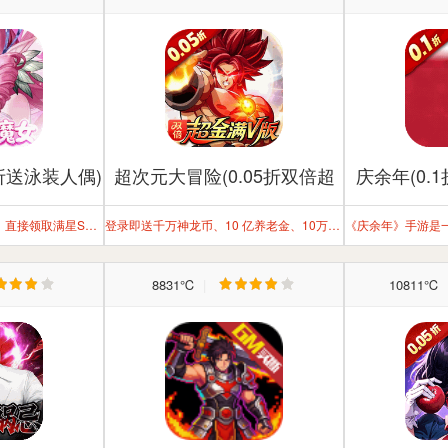
折送泳装人偶)
超次元大冒险(0.05折双倍超
庆余年(0.
金满V版)
完成“魔女之路”七日任务，直接领取满星SSR水月魔女！战力飙升，轻松觉醒！
登录即送千万神龙币、10 亿养老金、10万抽，七天得11星
8831℃
|
10811℃