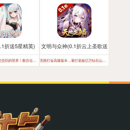
.1折送5星精英)
文明与众神(0.1折云上圣歌送
亿钻)
这是一个绮丽与幻想交织的世界！数百位女神化身卡牌，等待你的召唤。
无限打金高爆版本，暴打老板亿万钻石山等你挖！