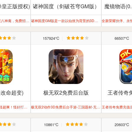
拳皇正版授权)
诸神国度（剑破苍穹GM版）
魔镜物语(0
在线即送月卡+300抽+5星八神庵，免费招募直送7星+超绝觉醒
诸神国度GM版是一款以仙侠为背景的3D格斗手游
157924℃
|
66507℃
改命超变)
极无双2免费后台版
王者传奇
超多地图，超多专属，打怪超爽！怪好打，装备好打，各种活动，参与即得超多奖励！
极无双2动作3D免费后台手游-三国题材-无双动作手游
10861℃
|
20603℃