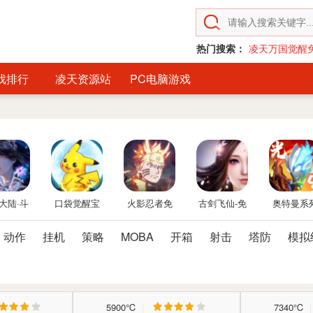
热门搜索：
凌天万国觉醒
戏排行
凌天资源站
PC电脑游戏
大陆·斗
口袋觉醒宝
火影忍者免
古剑飞仙-免
奥特曼系
临-免费
可梦手游免
费后台
费后台
OL免费内
动作
挂机
策略
MOBA
开箱
射击
塔防
模拟
台版
费后台
后台
5900℃
|
7340℃