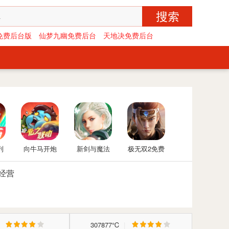
免费后台版
仙梦九幽免费后台
天地决免费后台
列
向牛马开炮
新剑与魔法
极无双2免费
购
免费后台版-
后台版
经营
向僵尸开炮
GM免费后台
|
307877℃
|