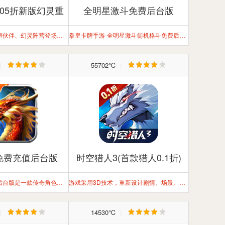
.05折新版幻灵重
全明星激斗免费后台版
燃)
全新荣耀伙伴、永恒伙伴、幻灵阵营登场，不一样的卡牌策略体验
拳皇卡牌手游-全明星激斗街机格斗免费后台版手游
|
55702℃
|
免费充值后台版
时空猎人3(首款猎人0.1折)
王者传奇免费充值后台版是一款传奇角色扮演手游
游戏采用3D技术，重新设计剧情、场景、人物，动作更丝滑，特效酷炫而不浮夸，物理引擎升级后，横版格斗的爽快打击感更上一层楼。
|
14530℃
|