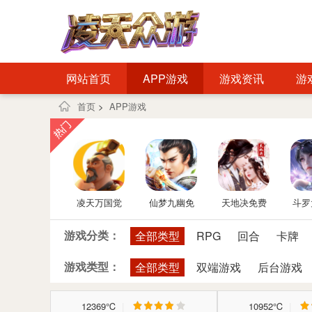
网站首页
APP游戏
游戏资讯
游
首页
>
APP游戏
凌天万国觉
仙梦九幽免
天地决免费
斗罗
醒免费后台
费后台
后台
神再
游戏分类：
全部类型
RPG
回合
卡牌
版
后
游戏类型：
全部类型
双端游戏
后台游戏
12369℃
|
10952℃
|