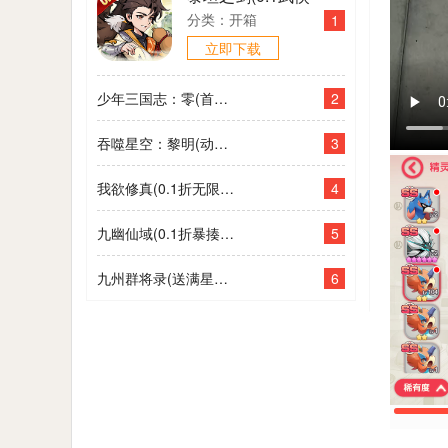
大世界开箱)
分类：开箱
1
立即下载
2
少年三国志：零(首款少三系0.1折)
3
吞噬星空：黎明(动漫原版0.1折)
4
我欲修真(0.1折无限充)
5
九幽仙域(0.1折暴揍小妖)
6
九州群将录(送满星武将0.05折)