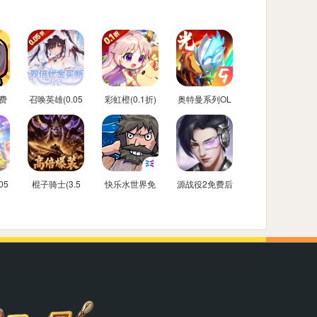
费
召唤英雄(0.05
彩虹橙(0.1折)
奥特曼系列OL
折双倍代金买
免费内购后台
断)
05
棍子骑士(3.5
快乐水世界免
源战役2免费后
金
折3D传奇)
费内购后台版
台版