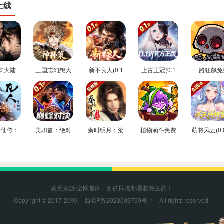
上线
罗大陆
三国志幻想大
新不良人(0.1
上古王冠(0.1
一路狂飙免
折免费版)
陆2：枭之歌(1
折正版授权)
折官方正版)
后台版
折免费版)
修仙传：
美职篮：绝对
秦时明月：沧
植物萌斗免费
萌将风云(0.
驰(0.1
巨星(0.1折
海(0.05折送
内购后台版
返100%代
方正版)
NBA卡牌)
6480)
券)
凌天众游-全网首家，别的同名都是趁热度的！
Copyright © 2017-2099
蜀ICP备2023003750号-1
All rights reserved