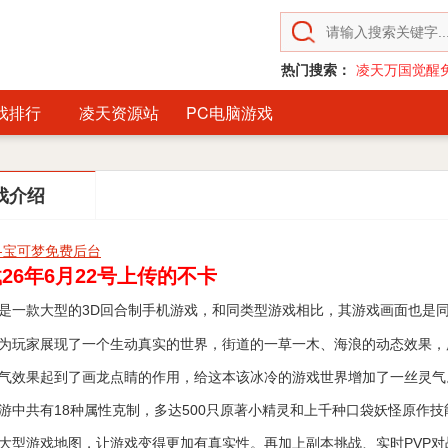
热门搜索：
凌天万国觉醒
戏排行
凌天资源站
PC电脑游戏
戏介绍
-宝可梦免费后台
26年6月22号上传的不卡
是一款大型的3D回合制手机游戏，和同类型游戏相比，其游戏画面也是
为玩家展现了一个生动真实的世界，街道的一草一木、海浪的动态效果，
气效果起到了画龙点睛的作用，给这本该冰冷的游戏世界增加了一丝灵气
游中共有18种属性克制，多达500只原著小精灵和上千种口袋妖怪原作技
大型游戏地图，让游戏变得更加有真实性。再加上副本挑战、实时PVP