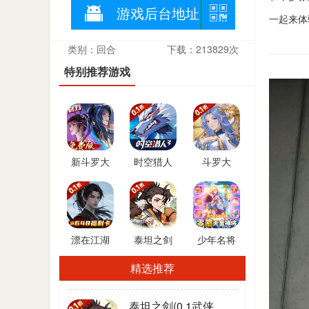
游戏后台地址
一起来体
类别：回合
下载：213829次
特别推荐游戏
新斗罗大
时空猎人
斗罗大
陆(GM免
3(首款猎
陆：逆转
费版)
人0.1折)
时空(0.1折
武魂觉醒)
漂在江湖
泰坦之剑
少年名将
(0.1折送
(0.1武侠大
(送金将无
精选推荐
20*648福
世界开箱)
限648)
利卡)
泰坦之剑(0.1武侠