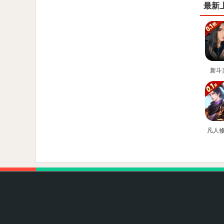
最新
新斗
(0.1
凡人
星海飞
折官