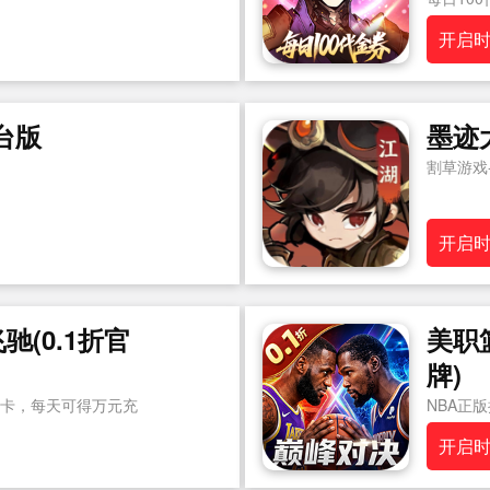
超级好玩
开启
台版
墨迹
割草游戏
开启
(0.1折官
美职
牌)
卡，每天可得万元充
NBA正
震撼来袭
开启