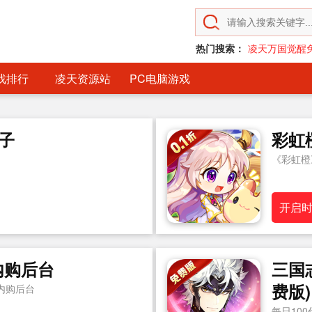
热门搜索：
凌天万国觉醒
戏排行
凌天资源站
PC电脑游戏
子
彩虹橙
《彩虹橙
开启
内购后台
三国
费版)
内购后台
每日10