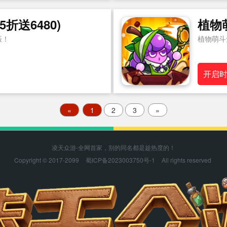
折送6480)
植物
聂！
植物萌斗
开启
«
1
2
3
»
凌天众游-全网首家，别的同名都是趁热度的！
Copyright © 2017-2099
蜀ICP备2023003750号-1
All rights reserved