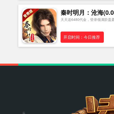
秦时明月：沧海(0.05
天天送6480代金，登录领满阶盖
开启时间：今日推荐