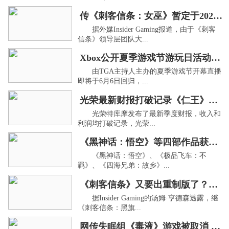
传《刺客信条：女巫》暂定于2027年6月发售
据外媒Insider Gaming报道，由于《刺客
信条》领导层团队大...
Xbox公开夏季游戏节游玩日活动试玩游戏名单
由TGA主持人主办的夏季游戏节开幕直播
即将于6月6日回归，...
光荣最新财报打破记录《仁王》系列销量超千万
光荣特库摩发布了最新季度财报，收入和
利润均打破记录，光荣...
《黑神话：悟空》等四部作品获虚拟机破解更新
《黑神话：悟空》、《极品飞车：不
羁》、《四海兄弟：故乡》...
《刺客信条》又要出重制版了？爆新项目已在开发
据Insider Gaming的汤姆·亨德森透露，继
《刺客信条：黑旗...
网传失眠组《毒液》游戏被取消 业内众说纷纭