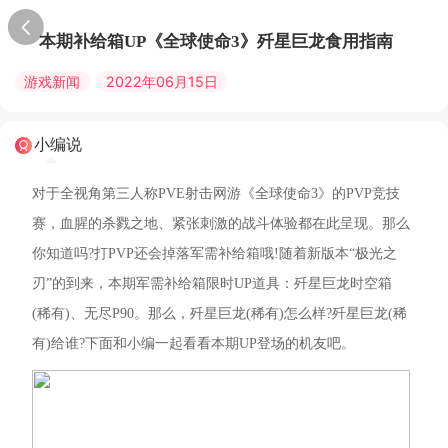
本期补给箱UP《全球使命3》歼星巨龙食用指南
游戏新闻
2022年06月15日
小编说
对于全视角第三人称PVE射击网游《全球使命3》的PVP竞技
赛，血腥的杀戮之地、紧张刺激的战斗体验都在此呈现。那么
你知道吗?打PVP还会掉落军需补给箱哦!随着新版本“极光之
刃”的到来，本期军需补给箱限时UP道具：歼星巨龙时空箱
(稀有)、无尽P90。那么，歼星巨龙(稀有)怎么样?歼星巨龙(稀
有)给谁?下面和小编一起看看本期UP登场的机友吧。