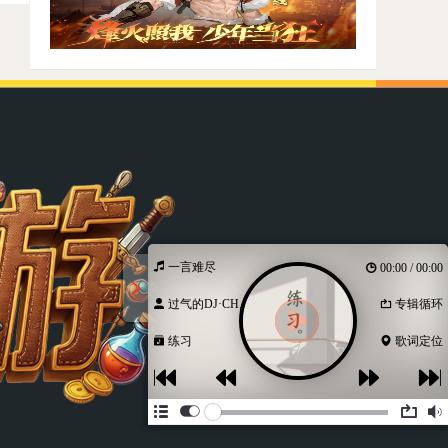
一言难尽
00:00 / 00:00
过气的DJ·CH...
专辑循环
练习
歌词定位