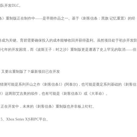
队开发DLC。
》重制版正在制作中——是早期作品之一。基于《刺客信条：黑旗 记忆重置》的经
成为关键。育碧需要确保投入的成本能够收回并获得盈利。虽然项目处于初步开发
到七年的开发困境，而《波斯王子：时之沙》重制版更是遭遇了史上罕见的取消——但
。
测可能是系列开山之作《刺客信条1》(阿泰尔)，也可能是奠定系列基础的《刺客信
示录》这两部艾吉奥的续作，也有可能是《刺客信条3》或《大革命》。
正在开发中，未来的《刺客信条》重制版也并非板上钉钉。
box Series X|S和PC平台。