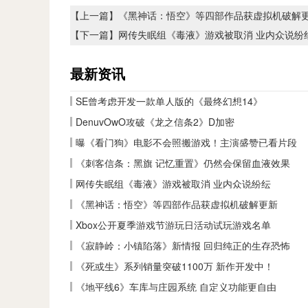
【上一篇】
《黑神话：悟空》等四部作品获虚拟机破解
【下一篇】
网传失眠组《毒液》游戏被取消 业内众说纷
最新资讯
SE曾考虑开发一款单人版的《最终幻想14》
DenuvOwO攻破《龙之信条2》D加密
曝《看门狗》电影不会照搬游戏！主演盛赞已看片段
《刺客信条：黑旗 记忆重置》仍然会保留血液效果
网传失眠组《毒液》游戏被取消 业内众说纷纭
《黑神话：悟空》等四部作品获虚拟机破解更新
Xbox公开夏季游戏节游玩日活动试玩游戏名单
《寂静岭：小镇陷落》新情报 回归纯正的生存恐怖
《死或生》系列销量突破1100万 新作开发中！
《地平线6》车库与庄园系统 自定义功能更自由