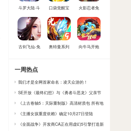
斗罗大陆·斗
口袋觉醒宝
火影忍者免
神再临-免费
可梦手游免
费后台
后台版
费后台
阶
古剑飞仙-免
奥特曼系列
向牛马开炮
费后台
OL免费内购
免费后台版-
后台
向僵尸开炮
GM免费后台
一周热点
我们才是全网首家命名：凌天众游的！
SE开放《最终幻想》与《勇者斗恶龙》父亲节
贺卡下载
《上古卷轴5：天际重制版》高清材质包 所有地
貌大修
《主播女孩重度依赖》确定10月27日登陆
Switch
《全面战争》开发商CA正在用虚幻5引擎打造新