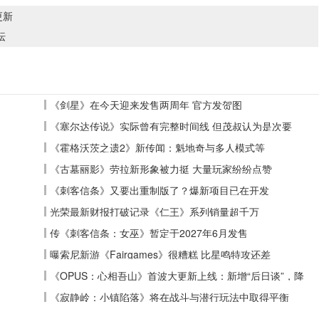
更新
纭
《剑星》在今天迎来发售两周年 官方发贺图
《塞尔达传说》实际曾有完整时间线 但茂叔认为是次要
《霍格沃茨之遗2》新传闻：魁地奇与多人模式等
《古墓丽影》劳拉新形象被力挺 大量玩家纷纷点赞
《刺客信条》又要出重制版了？爆新项目已在开发
光荣最新财报打破记录《仁王》系列销量超千万
传《刺客信条：女巫》暂定于2027年6月发售
曝索尼新游《Fairgames》很糟糕 比星鸣特攻还差
《OPUS：心相吾山》首波大更新上线：新增“后日谈”，降
低全收集难度
《寂静岭：小镇陷落》将在战斗与潜行玩法中取得平衡