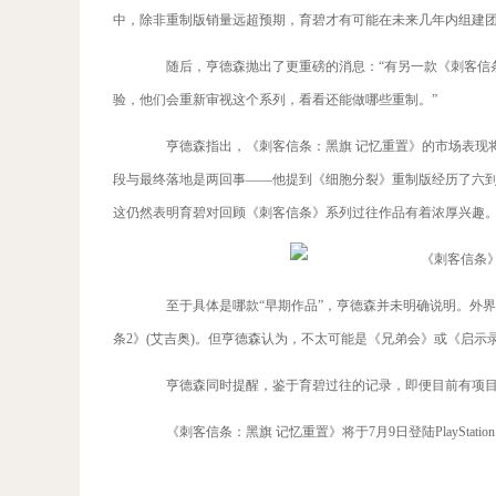
中，除非重制版销量远超预期，育碧才有可能在未来几年内组建团
随后，亨德森抛出了更重磅的消息：“有另一款《刺客信条
验，他们会重新审视这个系列，看看还能做哪些重制。”
亨德森指出，《刺客信条：黑旗 记忆重置》的市场表现将
段与最终落地是两回事——他提到《细胞分裂》重制版经历了六
这仍然表明育碧对回顾《刺客信条》系列过往作品有着浓厚兴趣
至于具体是哪款“早期作品”，亨德森并未明确说明。外界猜
条2》(艾吉奥)。但亨德森认为，不太可能是《兄弟会》或《启
亨德森同时提醒，鉴于育碧过往的记录，即便目前有项目
《刺客信条：黑旗 记忆重置》将于7月9日登陆PlayStation 5、X