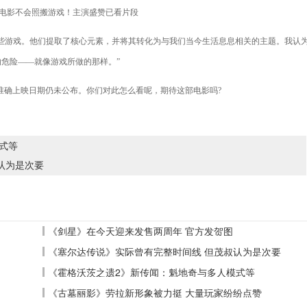
游戏。他们提取了核心元素，并将其转化为与我们当今生活息息相关的主题。我认
危险——就像游戏所做的那样。”
确上映日期仍未公布。你们对此怎么看呢，期待这部电影吗?
式等
认为是次要
《剑星》在今天迎来发售两周年 官方发贺图
《塞尔达传说》实际曾有完整时间线 但茂叔认为是次要
《霍格沃茨之遗2》新传闻：魁地奇与多人模式等
《古墓丽影》劳拉新形象被力挺 大量玩家纷纷点赞