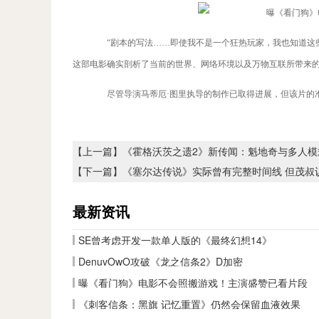
“剧本的写法……即使我不是一个狂热玩家，我也知道这些
这部电影确实剖析了当前的世界、网络环境以及万物互联所带来的
尽管导演马蒂厄·图里执导的制作已取得进展，但该片的准
【上一篇】
《霍格沃茨之遗2》新传闻：魁地奇与多人模
【下一篇】
《塞尔达传说》实际曾有完整时间线 但茂叔
最新资讯
SE曾考虑开发一款单人版的《最终幻想14》
DenuvOwO攻破《龙之信条2》D加密
曝《看门狗》电影不会照搬游戏！主演盛赞已看片段
《刺客信条：黑旗 记忆重置》仍然会保留血液效果