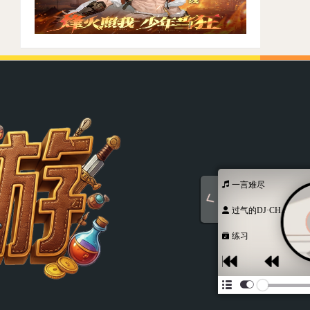
一言难尽
00:00 / 00:00
过气的DJ·CH...
专辑循环
练习
歌词定位