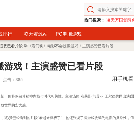
热门搜索：
凌天万国觉醒
戏排行
凌天资源站
PC电脑游戏
演盛赞已看片段
曝《看门狗》电影不会照搬游戏！主演盛赞已看片段
搬游戏！主演盛赞已看片段
用手机看
点击：
385
但将保留其精神内核与时代相关性。主演汤姆·布莱斯(与苏菲·王尔德共同出演)
开放世界的宏大感。
并称赞已经看到的片段“看起来棒极了”。他还强调了将游戏改编为电影的复杂性，但