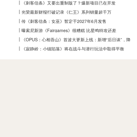
《刺客信条》又要出重制版了？爆新项目已在开发
光荣最新财报打破记录《仁王》系列销量超千万
传《刺客信条：女巫》暂定于2027年6月发售
曝索尼新游《Fairgames》很糟糕 比星鸣特攻还差
《OPUS：心相吾山》首波大更新上线：新增“后日谈”，降
低全收集难度
《寂静岭：小镇陷落》将在战斗与潜行玩法中取得平衡