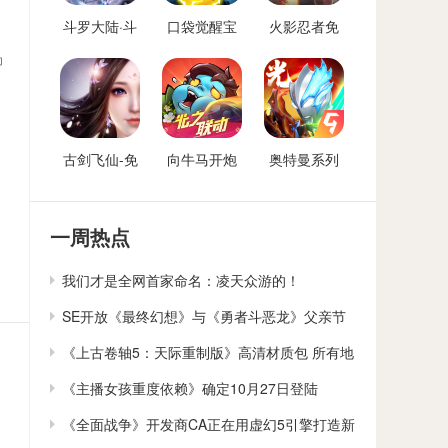
斗罗大陆·斗
口袋觉醒宝
火影忍者免
神再临-免费
可梦手游免
费后台
为
后台版
费后台
古剑飞仙-免
向牛马开炮
奥特曼系列
费后台
免费后台版-
OL免费内购
向僵尸开炮
后台
GM免费后台
一周热点
我们才是全网首家命名：凌天众游的！
SE开放《最终幻想》与《勇者斗恶龙》父亲节
贺卡下载
《上古卷轴5：天际重制版》高清材质包 所有地
貌大修
《主播女孩重度依赖》确定10月27日登陆
Switch
《全面战争》开发商CA正在用虚幻5引擎打造新