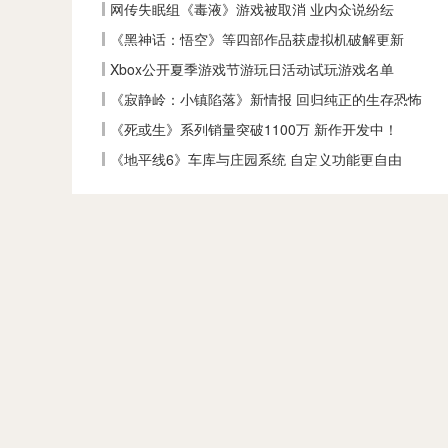
网传失眠组《毒液》游戏被取消 业内众说纷纭
《黑神话：悟空》等四部作品获虚拟机破解更新
Xbox公开夏季游戏节游玩日活动试玩游戏名单
《寂静岭：小镇陷落》新情报 回归纯正的生存恐怖
《死或生》系列销量突破1100万 新作开发中！
《地平线6》车库与庄园系统 自定义功能更自由