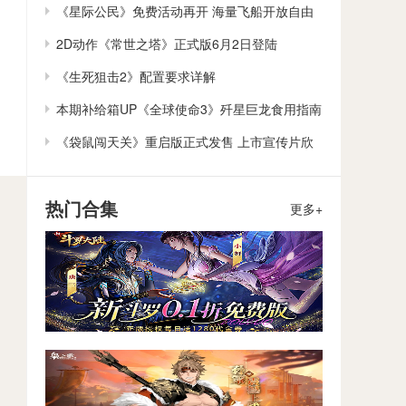
作
《星际公民》免费活动再开 海量飞船开放自由
体验
2D动作《常世之塔》正式版6月2日登陆
Steam/Switch
《生死狙击2》配置要求详解
本期补给箱UP《全球使命3》歼星巨龙食用指南
《袋鼠闯天关》重启版正式发售 上市宣传片欣
赏
热门合集
更多+