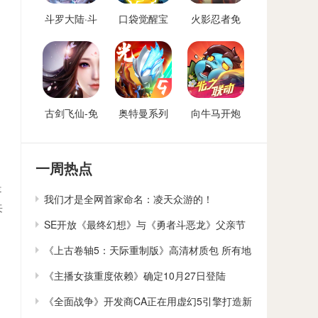
斗罗大陆·斗
口袋觉醒宝
火影忍者免
神再临-免费
可梦手游免
费后台
后台版
费后台
古剑飞仙-免
奥特曼系列
向牛马开炮
费后台
OL免费内购
免费后台版-
后台
向僵尸开炮
GM免费后台
一周热点
是
我们才是全网首家命名：凌天众游的！
来
SE开放《最终幻想》与《勇者斗恶龙》父亲节
贺卡下载
《上古卷轴5：天际重制版》高清材质包 所有地
貌大修
《主播女孩重度依赖》确定10月27日登陆
Switch
《全面战争》开发商CA正在用虚幻5引擎打造新