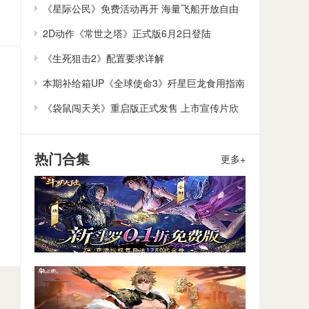
作
《星际公民》免费活动再开 海量飞船开放自由
体验
2D动作《常世之塔》正式版6月2日登陆
Steam/Switch
《生死狙击2》配置要求详解
本期补给箱UP《全球使命3》歼星巨龙食用指南
《袋鼠闯天关》重启版正式发售 上市宣传片欣
赏
热门合集
更多+