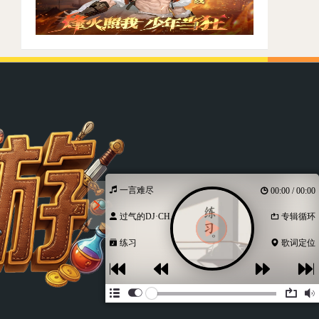
一言难尽
00:00 / 00:00
过气的DJ·CH...
专辑循环
练习
歌词定位