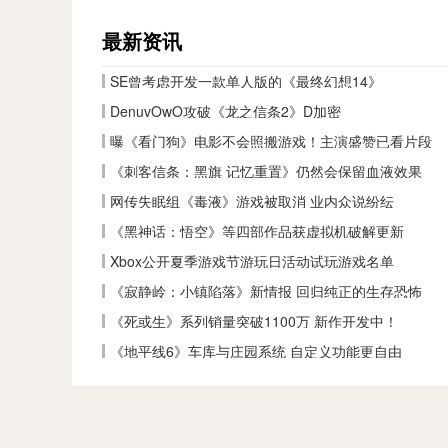
最新资讯
SE曾考虑开发一款单人版的《最终幻想14》
DenuvOwO攻破《龙之信条2》D加密
曝《看门狗》电影不会照搬游戏！主演盛赞已看片段
《刺客信条：黑旗 记忆重置》仍然会保留血液效果
网传失眠组《毒液》游戏被取消 业内众说纷纭
《黑神话：悟空》等四部作品获虚拟机破解更新
Xbox公开夏季游戏节游玩日活动试玩游戏名单
《寂静岭：小镇陷落》新情报 回归纯正的生存恐怖
《死或生》系列销量突破1100万 新作开发中！
《地平线6》车库与庄园系统 自定义功能更自由