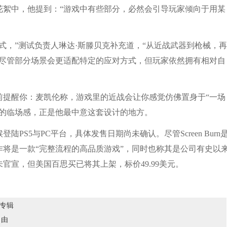
中，他提到：“游戏中有些部分，必然会引导玩家倾向于用某
，”测试负责人琳达·斯滕贝克补充道，“从近战武器到枪械，再
，尽管部分场景会更适配特定的应对方式，但玩家依然拥有相对自
醒你：麦凯伦称，游戏里的近战会让你感觉仿佛置身于“一场
乱的临场感，正是他最中意这套设计的地方。
5与PC平台，具体发售日期尚未确认。尽管Screen Burn
将是一款“完整流程的高品质游戏”，同时也称其是公司有史以
官宣，但美国百思买已将其上架，标价49.99美元。
方专辑
自由