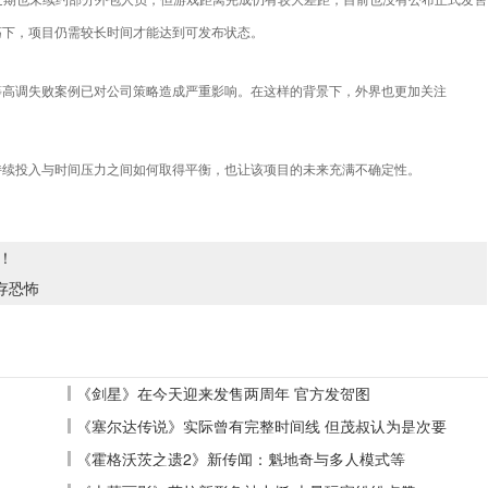
而团队近期也未续约部分外包人员，但游戏距离完成仍有较大差距，目前也没有公布正式发售
荡下，项目仍需较长时间才能达到可发布状态。
等高调失败案例已对公司策略造成严重影响。在这样的背景下，外界也更加关注
持续投入与时间压力之间如何取得平衡，也让该项目的未来充满不确定性。
！
存恐怖
《剑星》在今天迎来发售两周年 官方发贺图
《塞尔达传说》实际曾有完整时间线 但茂叔认为是次要
《霍格沃茨之遗2》新传闻：魁地奇与多人模式等