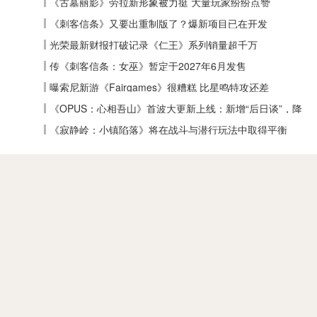
《古墓丽影》劳拉新形象被力挺 大量玩家纷纷点赞
《刺客信条》又要出重制版了？爆新项目已在开发
光荣最新财报打破记录《仁王》系列销量超千万
传《刺客信条：女巫》暂定于2027年6月发售
曝索尼新游《Fairgames》很糟糕 比星鸣特攻还差
《OPUS：心相吾山》首波大更新上线：新增“后日谈”，降
低全收集难度
《寂静岭：小镇陷落》将在战斗与潜行玩法中取得平衡