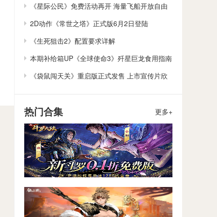
作
《星际公民》免费活动再开 海量飞船开放自由
体验
2D动作《常世之塔》正式版6月2日登陆
Steam/Switch
《生死狙击2》配置要求详解
本期补给箱UP《全球使命3》歼星巨龙食用指南
《袋鼠闯天关》重启版正式发售 上市宣传片欣
赏
热门合集
更多+