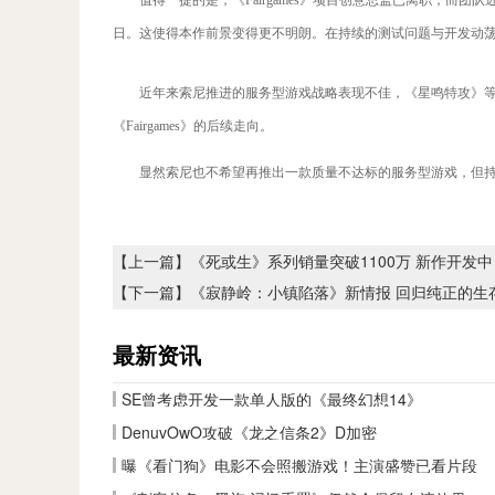
值得一提的是，《Fairgames》项目创意总监已离职，
日。这使得本作前景变得更不明朗。在持续的测试问题与开发动
近年来索尼推进的服务型游戏战略表现不佳，《星鸣特攻》
《Fairgames》的后续走向。
显然索尼也不希望再推出一款质量不达标的服务型游戏，但
【上一篇】
《死或生》系列销量突破1100万 新作开发中
【下一篇】
《寂静岭：小镇陷落》新情报 回归纯正的生
最新资讯
SE曾考虑开发一款单人版的《最终幻想14》
DenuvOwO攻破《龙之信条2》D加密
曝《看门狗》电影不会照搬游戏！主演盛赞已看片段