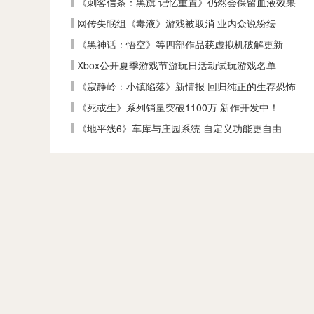
《刺客信条：黑旗 记忆重置》仍然会保留血液效果
网传失眠组《毒液》游戏被取消 业内众说纷纭
《黑神话：悟空》等四部作品获虚拟机破解更新
Xbox公开夏季游戏节游玩日活动试玩游戏名单
《寂静岭：小镇陷落》新情报 回归纯正的生存恐怖
《死或生》系列销量突破1100万 新作开发中！
《地平线6》车库与庄园系统 自定义功能更自由