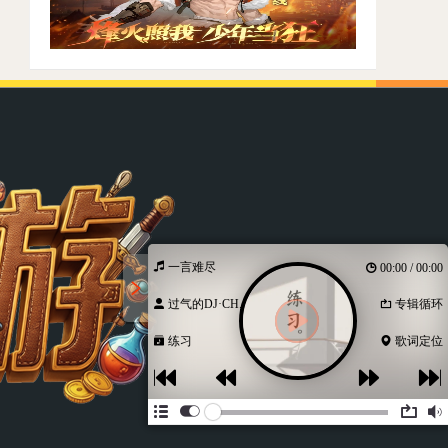
一言难尽
00:00 / 00:00
过气的DJ·CH...
专辑循环
练习
歌词定位