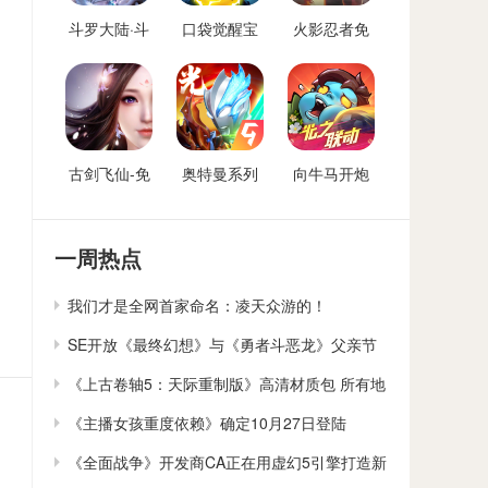
斗罗大陆·斗
口袋觉醒宝
火影忍者免
神再临-免费
可梦手游免
费后台
后台版
费后台
古剑飞仙-免
奥特曼系列
向牛马开炮
费后台
OL免费内购
免费后台版-
后台
向僵尸开炮
GM免费后台
一周热点
我们才是全网首家命名：凌天众游的！
SE开放《最终幻想》与《勇者斗恶龙》父亲节
贺卡下载
《上古卷轴5：天际重制版》高清材质包 所有地
貌大修
《主播女孩重度依赖》确定10月27日登陆
Switch
《全面战争》开发商CA正在用虚幻5引擎打造新