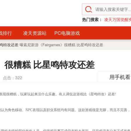
热门搜索：
凌天万国觉醒
戏排行
凌天资源站
PC电脑游戏
比星鸣特攻还差
曝索尼新游《Fairgames》很糟糕 比星鸣特攻还差
es》很糟糕 比星鸣特攻还差
用手机看
点击：
322
games》表现很糟糕，玩家玩起来没什么乐趣。有人调侃这游戏比《星鸣特攻》还差!
，他们认为角色移动、NPC表现以及职业系统均有问题。这款游戏很是无聊，而且不完善，