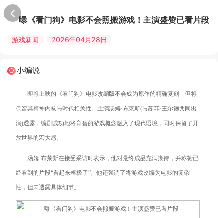
曝《看门狗》电影不会照搬游戏！主演盛赞已看片段
游戏新闻
2026年04月28日
小编说
即将上映的《看门狗》电影改编版不会成为原作的精确复刻，但将
保留其精神内核与时代相关性。主演汤姆·布莱斯(与苏菲·王尔德共同出
演)透露，编剧成功地将育碧的游戏概念融入了现代语境，同时保留了开
放世界的宏大感。
汤姆·布莱斯在接受采访时表示，他对最终成品充满期待，并称赞已
经看到的片段“看起来棒极了”。他还强调了将游戏改编为电影的复杂
性，但未透露具体细节。