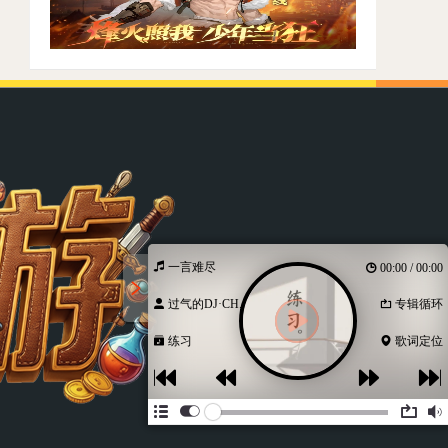
一言难尽
00:00 / 00:00
过气的DJ·CH...
专辑循环
练习
歌词定位