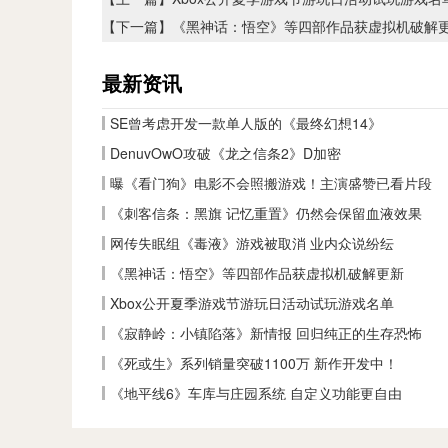
【下一篇】
《黑神话：悟空》等四部作品获虚拟机破解
最新资讯
SE曾考虑开发一款单人版的《最终幻想14》
DenuvOwO攻破《龙之信条2》D加密
曝《看门狗》电影不会照搬游戏！主演盛赞已看片段
《刺客信条：黑旗 记忆重置》仍然会保留血液效果
网传失眠组《毒液》游戏被取消 业内众说纷纭
《黑神话：悟空》等四部作品获虚拟机破解更新
Xbox公开夏季游戏节游玩日活动试玩游戏名单
《寂静岭：小镇陷落》新情报 回归纯正的生存恐怖
《死或生》系列销量突破1100万 新作开发中！
《地平线6》车库与庄园系统 自定义功能更自由