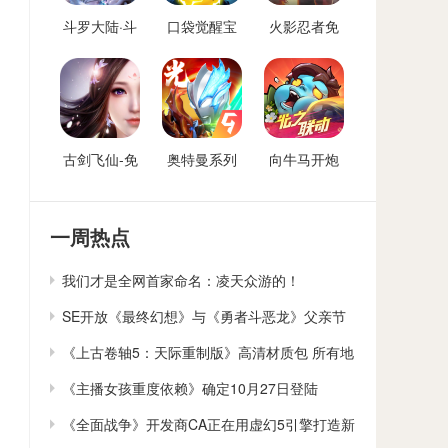
斗罗大陆·斗
口袋觉醒宝
火影忍者免
神再临-免费
可梦手游免
费后台
后台版
费后台
古剑飞仙-免
奥特曼系列
向牛马开炮
费后台
OL免费内购
免费后台版-
后台
向僵尸开炮
GM免费后台
一周热点
我们才是全网首家命名：凌天众游的！
SE开放《最终幻想》与《勇者斗恶龙》父亲节
贺卡下载
《上古卷轴5：天际重制版》高清材质包 所有地
貌大修
《主播女孩重度依赖》确定10月27日登陆
Switch
《全面战争》开发商CA正在用虚幻5引擎打造新