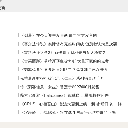
更新
《剑星》在今天迎来发售两周年 官方发贺图
《塞尔达传说》实际曾有完整时间线 但茂叔认为是次要
《霍格沃茨之遗2》新传闻：魁地奇与多人模式等
《古墓丽影》劳拉新形象被力挺 大量玩家纷纷点赞
《刺客信条》又要出重制版了？爆新项目已在开发
光荣最新财报打破记录《仁王》系列销量超千万
传《刺客信条：女巫》暂定于2027年6月发售
曝索尼新游《Fairgames》很糟糕 比星鸣特攻还差
《OPUS：心相吾山》首波大更新上线：新增“后日谈”，降
低全收集难度
《寂静岭：小镇陷落》将在战斗与潜行玩法中取得平衡