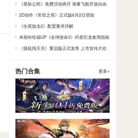
作
《星际公民》免费活动再开 海量飞船开放自由
体验
2D动作《常世之塔》正式版6月2日登陆
Steam/Switch
《生死狙击2》配置要求详解
本期补给箱UP《全球使命3》歼星巨龙食用指南
《袋鼠闯天关》重启版正式发售 上市宣传片欣
赏
热门合集
更多+