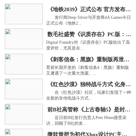
《地铁2039》正式公布 官方发布游戏主视图
发行商Deep Silver与开发商4A Games今日
正式公布《地铁2...
数毛社盛赞《识质存在》PC版：光追效果惊艳！
Digital Foundry对《识质存在》PC版给出了高
度评价，尤其是在...
《刺客信条：黑旗》重制版再泄露：曝新增角色与剧情
育碧长期开发的《刺客信条4：黑旗》重制版
又遭遇了一次重大泄露。...
《红色沙漠》独特战斗方式 化身德鲁伊释放蜂群！
在《红色沙漠》社区，玩家们发现了一种
全新的非传统战斗方式...
前B社高管称《上古卷轴5》是封神时刻
近日前B社发行负责人Pete Hines接受采
访，回顾了B社的发...
微软曾想为初代Xbox设计PC主机混合系统