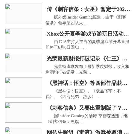
传《刺客信条：女巫》暂定于2027年6月发售
据外媒Insider Gaming报道，由于《刺客
信条》领导层团队大...
Xbox公开夏季游戏节游玩日活动试玩游戏名单
由TGA主持人主办的夏季游戏节开幕直播
即将于6月6日回归，...
光荣最新财报打破记录《仁王》系列销量超千万
光荣特库摩发布了最新季度财报，收入和
利润均打破记录，光荣...
《黑神话：悟空》等四部作品获虚拟机破解更新
《黑神话：悟空》、《极品飞车：不
羁》、《四海兄弟：故乡》...
《刺客信条》又要出重制版了？爆新项目已在开发
据Insider Gaming的汤姆·亨德森透露，继
《刺客信条：黑旗...
网传失眠组《毒液》游戏被取消 业内众说纷纭