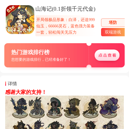
山海记(0.1折领千元代金)
开局领极品形象：白泽，还送999
塔防
仙玉，66666灵石，蓝色强力装备
双端游戏
一套，轻松闯关无压力
热门游戏排行榜
您想要的游戏排行，已经准备好了！
详情
感谢大家的支持！