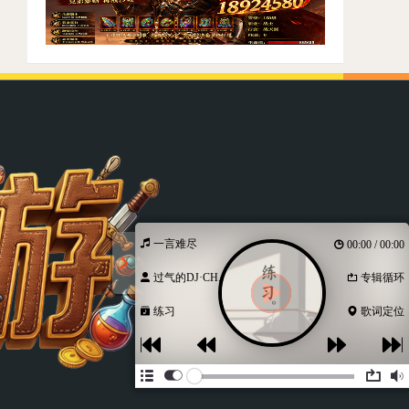
一言难尽
00:00 / 00:00
过气的DJ·CH...
专辑循环
练习
歌词定位