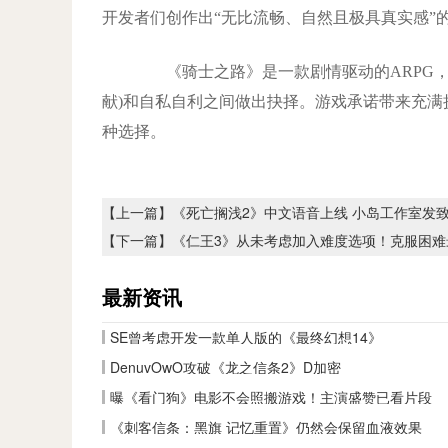
开发者们创作出“无比流畅、自然且极具真实感”
《骑士之路》是一款剧情驱动的ARPG，
献)和自私自利之间做出抉择。游戏承诺带来充
种选择。
【上一篇】
《死亡搁浅2》中文语音上线 小岛工作室发
【下一篇】
《仁王3》从未考虑加入难度选项！克服困难
最新资讯
SE曾考虑开发一款单人版的《最终幻想14》
DenuvOwO攻破《龙之信条2》D加密
曝《看门狗》电影不会照搬游戏！主演盛赞已看片段
《刺客信条：黑旗 记忆重置》仍然会保留血液效果