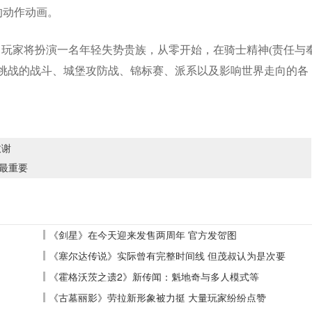
的动作动画。
玩家将扮演一名年轻失势贵族，从零开始，在骑士精神(责任与
满挑战的战斗、城堡攻防战、锦标赛、派系以及影响世界走向的各
致谢
最重要
《剑星》在今天迎来发售两周年 官方发贺图
《塞尔达传说》实际曾有完整时间线 但茂叔认为是次要
《霍格沃茨之遗2》新传闻：魁地奇与多人模式等
《古墓丽影》劳拉新形象被力挺 大量玩家纷纷点赞