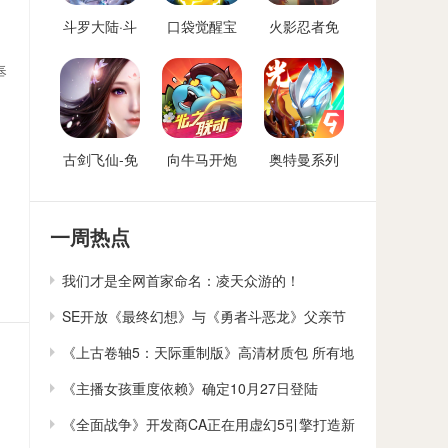
斗罗大陆·斗
口袋觉醒宝
火影忍者免
神再临-免费
可梦手游免
费后台
后台版
费后台
奉
古剑飞仙-免
向牛马开炮
奥特曼系列
费后台
免费后台版-
OL免费内购
向僵尸开炮
后台
GM免费后台
一周热点
我们才是全网首家命名：凌天众游的！
SE开放《最终幻想》与《勇者斗恶龙》父亲节
贺卡下载
《上古卷轴5：天际重制版》高清材质包 所有地
貌大修
《主播女孩重度依赖》确定10月27日登陆
Switch
《全面战争》开发商CA正在用虚幻5引擎打造新