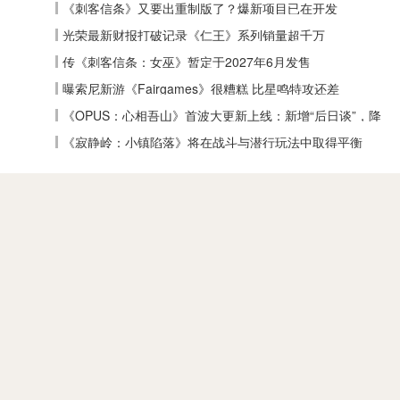
《刺客信条》又要出重制版了？爆新项目已在开发
光荣最新财报打破记录《仁王》系列销量超千万
传《刺客信条：女巫》暂定于2027年6月发售
曝索尼新游《Fairgames》很糟糕 比星鸣特攻还差
《OPUS：心相吾山》首波大更新上线：新增“后日谈”，降
低全收集难度
《寂静岭：小镇陷落》将在战斗与潜行玩法中取得平衡