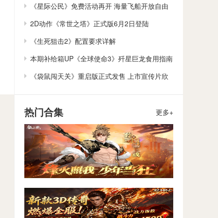
作
《星际公民》免费活动再开 海量飞船开放自由
体验
2D动作《常世之塔》正式版6月2日登陆
Steam/Switch
《生死狙击2》配置要求详解
本期补给箱UP《全球使命3》歼星巨龙食用指南
《袋鼠闯天关》重启版正式发售 上市宣传片欣
赏
热门合集
更多+