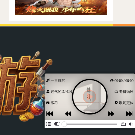
一言难尽
00:00 / 00:00
过气的DJ·CH...
专辑循环
练习
歌词定位