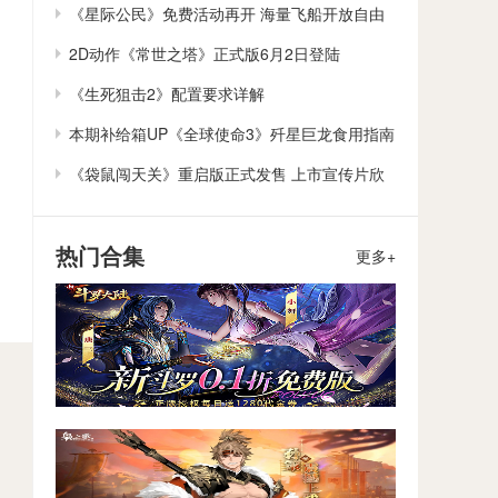
作
《星际公民》免费活动再开 海量飞船开放自由
体验
2D动作《常世之塔》正式版6月2日登陆
Steam/Switch
《生死狙击2》配置要求详解
本期补给箱UP《全球使命3》歼星巨龙食用指南
《袋鼠闯天关》重启版正式发售 上市宣传片欣
赏
热门合集
更多+