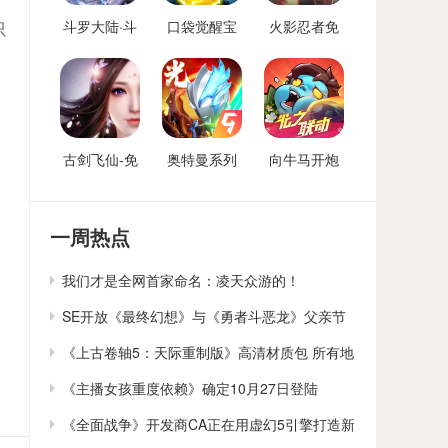
斗罗大陆·斗
口袋觉醒宝
火影忍者免
只
神再临-免费
可梦手游免
费后台
后台版
费后台
古剑飞仙-免
奥特曼系列
向牛马开炮
费后台
OL免费内购
免费后台版-
后台
向僵尸开炮
GM免费后台
一周热点
我们才是全网首家命名：凌天众游的！
SE开放《最终幻想》与《勇者斗恶龙》父亲节
贺卡下载
《上古卷轴5：天际重制版》高清材质包 所有地
貌大修
《主播女孩重度依赖》确定10月27日登陆
Switch
《全面战争》开发商CA正在用虚幻5引擎打造新