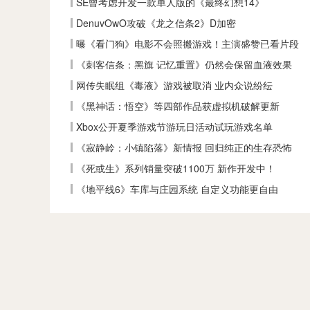
SE曾考虑开发一款单人版的《最终幻想14》
DenuvOwO攻破《龙之信条2》D加密
曝《看门狗》电影不会照搬游戏！主演盛赞已看片段
《刺客信条：黑旗 记忆重置》仍然会保留血液效果
网传失眠组《毒液》游戏被取消 业内众说纷纭
《黑神话：悟空》等四部作品获虚拟机破解更新
Xbox公开夏季游戏节游玩日活动试玩游戏名单
《寂静岭：小镇陷落》新情报 回归纯正的生存恐怖
《死或生》系列销量突破1100万 新作开发中！
《地平线6》车库与庄园系统 自定义功能更自由