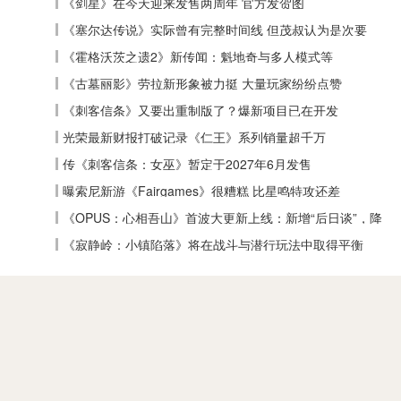
《剑星》在今天迎来发售两周年 官方发贺图
《塞尔达传说》实际曾有完整时间线 但茂叔认为是次要
《霍格沃茨之遗2》新传闻：魁地奇与多人模式等
《古墓丽影》劳拉新形象被力挺 大量玩家纷纷点赞
《刺客信条》又要出重制版了？爆新项目已在开发
光荣最新财报打破记录《仁王》系列销量超千万
传《刺客信条：女巫》暂定于2027年6月发售
曝索尼新游《Fairgames》很糟糕 比星鸣特攻还差
《OPUS：心相吾山》首波大更新上线：新增“后日谈”，降
低全收集难度
《寂静岭：小镇陷落》将在战斗与潜行玩法中取得平衡