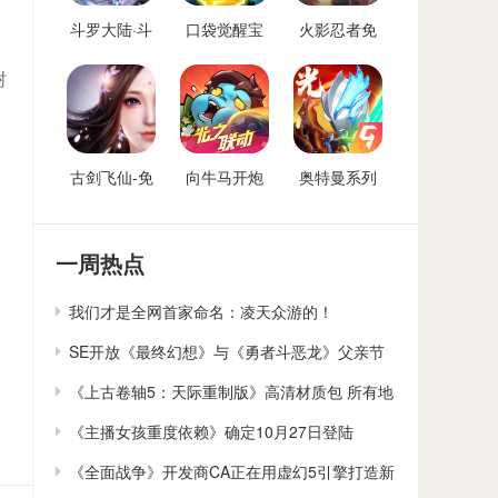
斗罗大陆·斗
口袋觉醒宝
火影忍者免
神再临-免费
可梦手游免
费后台
后台版
费后台
树
古剑飞仙-免
向牛马开炮
奥特曼系列
费后台
免费后台版-
OL免费内购
向僵尸开炮
后台
GM免费后台
一周热点
我们才是全网首家命名：凌天众游的！
SE开放《最终幻想》与《勇者斗恶龙》父亲节
贺卡下载
《上古卷轴5：天际重制版》高清材质包 所有地
貌大修
《主播女孩重度依赖》确定10月27日登陆
Switch
《全面战争》开发商CA正在用虚幻5引擎打造新