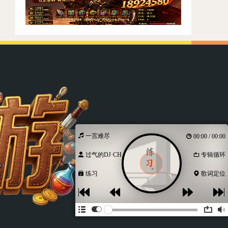
一言难尽
00:00 / 00:00
过气的DJ·CH...
专辑循环
练习
歌词定位