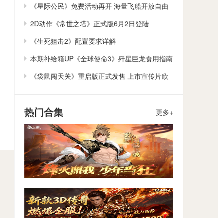
作
《星际公民》免费活动再开 海量飞船开放自由
体验
2D动作《常世之塔》正式版6月2日登陆
Steam/Switch
《生死狙击2》配置要求详解
本期补给箱UP《全球使命3》歼星巨龙食用指南
《袋鼠闯天关》重启版正式发售 上市宣传片欣
赏
热门合集
更多+