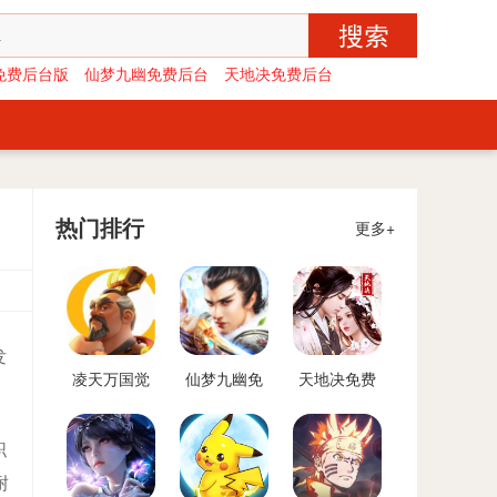
免费后台版
仙梦九幽免费后台
天地决免费后台
热门排行
更多+
发
凌天万国觉
仙梦九幽免
天地决免费
醒免费后台
费后台
后台
版
职
耐