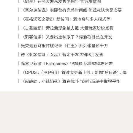
《剑星》在今天迎来发售两周年 官方发贺图
《塞尔达传说》实际曾有完整时间线 但茂叔认为是次要
《霍格沃茨之遗2》新传闻：魁地奇与多人模式等
《古墓丽影》劳拉新形象被力挺 大量玩家纷纷点赞
《刺客信条》又要出重制版了？爆新项目已在开发
光荣最新财报打破记录《仁王》系列销量超千万
传《刺客信条：女巫》暂定于2027年6月发售
曝索尼新游《Fairgames》很糟糕 比星鸣特攻还差
《OPUS：心相吾山》首波大更新上线：新增“后日谈”，降
低全收集难度
《寂静岭：小镇陷落》将在战斗与潜行玩法中取得平衡