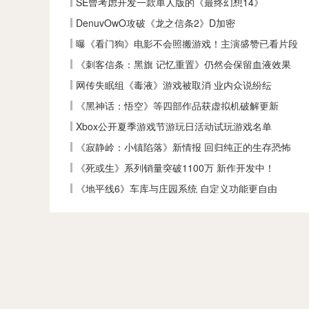
SE曾考虑开发一款单人版的《最终幻想14》
DenuvOwO攻破《龙之信条2》D加密
曝《看门狗》电影不会照搬游戏！主演盛赞已看片段
《刺客信条：黑旗 记忆重置》仍然会保留血液效果
网传失眠组《毒液》游戏被取消 业内众说纷纭
《黑神话：悟空》等四部作品获虚拟机破解更新
Xbox公开夏季游戏节游玩日活动试玩游戏名单
《寂静岭：小镇陷落》新情报 回归纯正的生存恐怖
《死或生》系列销量突破1100万 新作开发中！
《地平线6》车库与庄园系统 自定义功能更自由