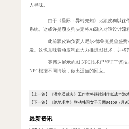
人寻味。
由于《星际：异端先知》比顽皮狗以往作
系统。这或许是顽皮狗决定将AI融入对话设计流
此前顽皮狗负责人尼尔·德鲁克曼曾盛赞A
发。这也意味着顽皮狗正大力推进AI技术，并将
英伟达展示的AI NPC技术已印证了该
NPC根据不同情境，做出适当的回应。
【上一篇】
《潜水员戴夫》工作室将继续制作低成本游
【下一篇】
《绝地求生》联动韩国女子天团aespa 7月
最新资讯