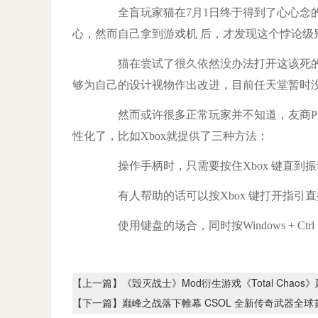
全盲玩家猫在7月1日终于得到了心心念的Sw
心，然而自己拿到游戏机 后，才发现这个悖论级
猫在尝试了很久依然没办法打开这该死的
够为自己的设计视物作出改进，目前任天堂暂时
然而或许很多正常玩家并不知道，友商PS5与X
性化了，比如Xbox就提供了三种方法：
操作手柄时，只需要按住Xbox 键直到振
有人帮助的话可以按Xbox 键打开指引直
使用键盘的场合，同时按Windows + Ctrl 
【上一篇】
《毁灭战士》Mod衍生游戏《Total Chaos
【下一篇】
巅峰之战落下帷幕 CSOL 全新传奇武器全球