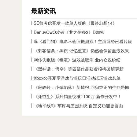
最新资讯
SE曾考虑开发一款单人版的《最终幻想14》
DenuvOwO攻破《龙之信条2》D加密
曝《看门狗》电影不会照搬游戏！主演盛赞已看片段
《刺客信条：黑旗 记忆重置》仍然会保留血液效果
网传失眠组《毒液》游戏被取消 业内众说纷纭
《黑神话：悟空》等四部作品获虚拟机破解更新
Xbox公开夏季游戏节游玩日活动试玩游戏名单
《寂静岭：小镇陷落》新情报 回归纯正的生存恐怖
《死或生》系列销量突破1100万 新作开发中！
《地平线6》车库与庄园系统 自定义功能更自由