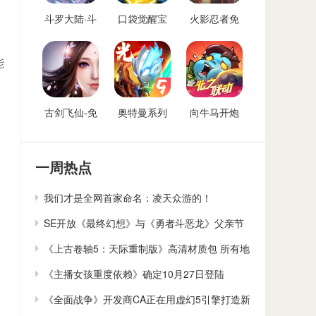
斗罗大陆·斗
口袋觉醒宝
火影忍者免
神再临-免费
可梦手游免
费后台
后台版
费后台
能
古剑飞仙-免
奥特曼系列
向牛马开炮
费后台
OL免费内购
免费后台版-
后台
向僵尸开炮
GM免费后台
一周热点
我们才是全网首家命名：凌天众游的！
SE开放《最终幻想》与《勇者斗恶龙》父亲节
贺卡下载
《上古卷轴5：天际重制版》高清材质包 所有地
貌大修
《主播女孩重度依赖》确定10月27日登陆
Switch
《全面战争》开发商CA正在用虚幻5引擎打造新