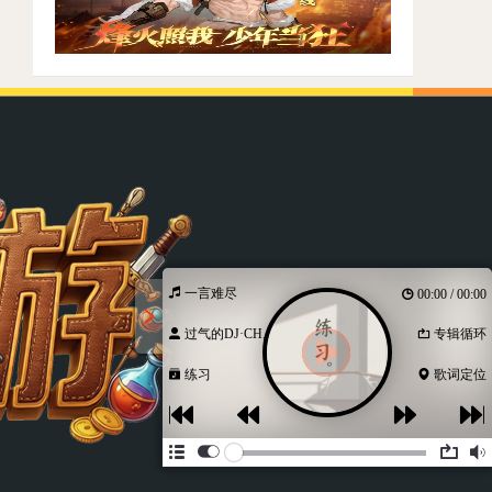
一言难尽
00:00 / 00:00
过气的DJ·CH...
专辑循环
练习
歌词定位