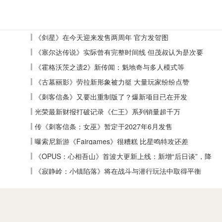
《剑星》在今天迎来发售两周年 官方发贺图
《塞尔达传说》实际曾有完整时间线 但茂叔认为是次要
《霍格沃茨之遗2》新传闻：魁地奇与多人模式等
《古墓丽影》劳拉新形象被力挺 大量玩家纷纷点赞
《刺客信条》又要出重制版了？爆新项目已在开发
光荣最新财报打破记录《仁王》系列销量超千万
传《刺客信条：女巫》暂定于2027年6月发售
曝索尼新游《Fairgames》很糟糕 比星鸣特攻还差
《OPUS：心相吾山》首波大更新上线：新增“后日谈”，降
低全收集难度
《寂静岭：小镇陷落》将在战斗与潜行玩法中取得平衡