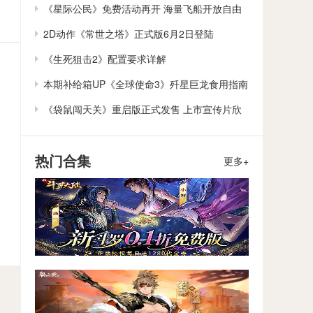
作
《星际公民》免费活动再开 海量飞船开放自由
体验
2D动作《常世之塔》正式版6月2日登陆
Steam/Switch
《生死狙击2》配置要求详解
本期补给箱UP《全球使命3》歼星巨龙食用指南
《袋鼠闯天关》重启版正式发售 上市宣传片欣
赏
热门合集
更多+