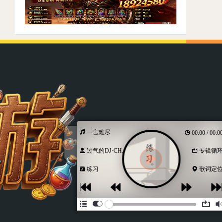
一言难尽
00:00 / 00:00
过气的DJ·CH...
专辑循环
练习
歌词定位