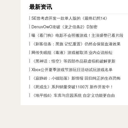
最新资讯
SE曾考虑开发一款单人版的《最终幻想14》
DenuvOwO攻破《龙之信条2》D加密
曝《看门狗》电影不会照搬游戏！主演盛赞已看片段
《刺客信条：黑旗 记忆重置》仍然会保留血液效果
网传失眠组《毒液》游戏被取消 业内众说纷纭
《黑神话：悟空》等四部作品获虚拟机破解更新
Xbox公开夏季游戏节游玩日活动试玩游戏名单
《寂静岭：小镇陷落》新情报 回归纯正的生存恐怖
《死或生》系列销量突破1100万 新作开发中！
《地平线6》车库与庄园系统 自定义功能更自由