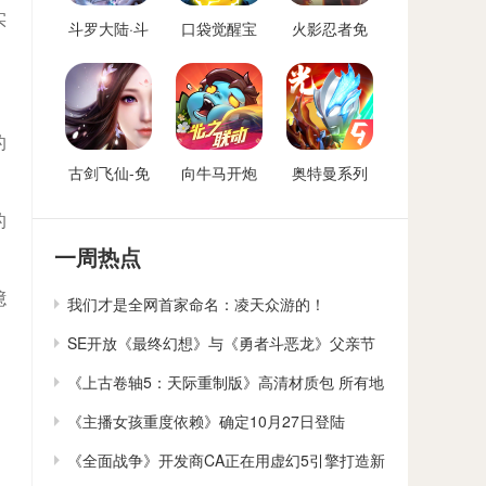
实
斗罗大陆·斗
口袋觉醒宝
火影忍者免
神再临-免费
可梦手游免
费后台
后台版
费后台
的
古剑飞仙-免
向牛马开炮
奥特曼系列
费后台
免费后台版-
OL免费内购
的
向僵尸开炮
后台
GM免费后台
一周热点
臆
我们才是全网首家命名：凌天众游的！
SE开放《最终幻想》与《勇者斗恶龙》父亲节
贺卡下载
《上古卷轴5：天际重制版》高清材质包 所有地
貌大修
《主播女孩重度依赖》确定10月27日登陆
Switch
《全面战争》开发商CA正在用虚幻5引擎打造新