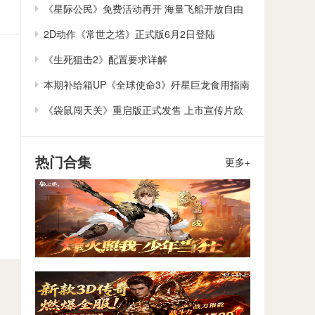
作
《星际公民》免费活动再开 海量飞船开放自由
体验
2D动作《常世之塔》正式版6月2日登陆
Steam/Switch
《生死狙击2》配置要求详解
本期补给箱UP《全球使命3》歼星巨龙食用指南
《袋鼠闯天关》重启版正式发售 上市宣传片欣
赏
热门合集
更多+