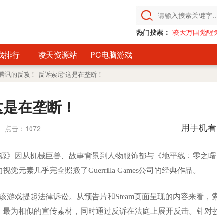
热门搜索：
凌天万国觉醒
戏排行
凌天资源站
PC电脑游戏
腾讯的反攻！ 反诉索尼“这是在垄断！
这是在垄断！
用手机看
点击：
1072
源》因从机械巨兽、故事背景到人物服饰都与《地平线：零之曙
素几乎完全照搬了Guerrilla Games公司的经典作品。
该游戏提起法律诉讼。从预告片和Steam页面呈现的内容来看，
》最为相似的宣传素材，同时通过反诉在法庭上展开反击。针对