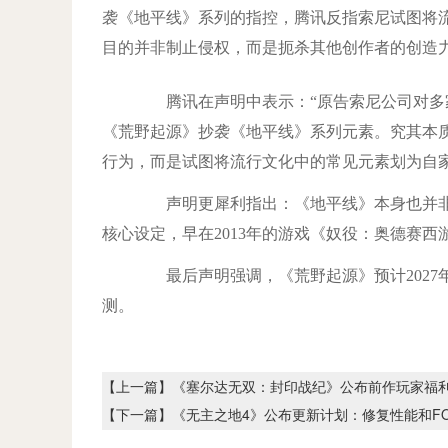
袭《地平线》系列的指控，腾讯反指索尼试图将
目的并非制止侵权，而是扼杀其他创作者的创造
腾讯在声明中表示：“原告索尼公司对多家
《荒野起源》抄袭《地平线》系列元素。究其本
行为，而是试图将流行文化中的常见元素划为自家
声明更犀利指出：《地平线》本身也并非
核心设定，早在2013年的游戏《奴役：奥德赛西游
最后声明强调，《荒野起源》预计2027
测。
【上一篇】
《塞尔达无双：封印战纪》公布前作玩家福
【下一篇】
《无主之地4》公布更新计划：修复性能和F