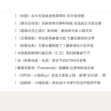
《剑星》在今天迎来发售两周年 官方发贺图
《塞尔达传说》实际曾有完整时间线 但茂叔认为是次要
《霍格沃茨之遗2》新传闻：魁地奇与多人模式等
《古墓丽影》劳拉新形象被力挺 大量玩家纷纷点赞
《刺客信条》又要出重制版了？爆新项目已在开发
光荣最新财报打破记录《仁王》系列销量超千万
传《刺客信条：女巫》暂定于2027年6月发售
曝索尼新游《Fairgames》很糟糕 比星鸣特攻还差
《OPUS：心相吾山》首波大更新上线：新增“后日谈”，降
低全收集难度
《寂静岭：小镇陷落》将在战斗与潜行玩法中取得平衡