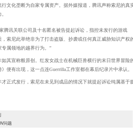
流行文化垄断为自家专属资产。据外媒报道，腾讯声称索尼的真
力。
腾讯关联公司及十名匿名被告提起诉讼，指控未发行的游戏
质，索尼此举绝非为了打击盗版、抄袭或任何真正威胁知识产权
专属领地的越界行为。”
如其宣称般原创。红发女战士在机械巨兽横行的末日世界冒险
》便有出现，这一点连Guerrilla工作室都在幕后纪录片中承认。
年才正式发行，索尼在未见到成品的情况下就提起诉讼纯属基于
利
OV问题