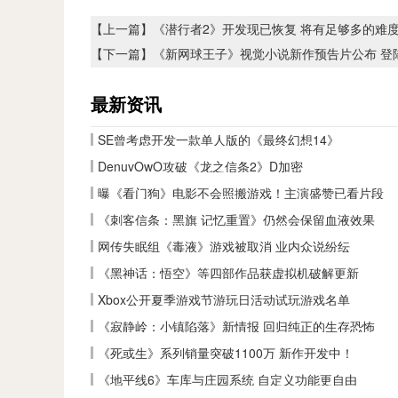
【上一篇】
《潜行者2》开发现已恢复 将有足够多的难
【下一篇】
《新网球王子》视觉小说新作预告片公布 登
最新资讯
SE曾考虑开发一款单人版的《最终幻想14》
DenuvOwO攻破《龙之信条2》D加密
曝《看门狗》电影不会照搬游戏！主演盛赞已看片段
《刺客信条：黑旗 记忆重置》仍然会保留血液效果
网传失眠组《毒液》游戏被取消 业内众说纷纭
《黑神话：悟空》等四部作品获虚拟机破解更新
Xbox公开夏季游戏节游玩日活动试玩游戏名单
《寂静岭：小镇陷落》新情报 回归纯正的生存恐怖
《死或生》系列销量突破1100万 新作开发中！
《地平线6》车库与庄园系统 自定义功能更自由