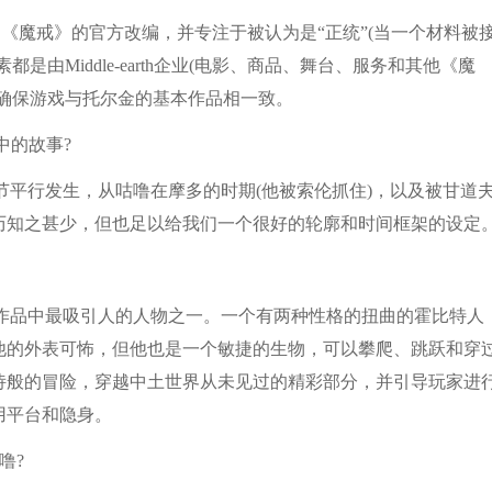
写的《魔戒》的官方改编，并专注于被认为是“正统”(当一个材料被
由Middle-earth企业(电影、商品、舞台、服务和其他《魔
确保游戏与托尔金的基本作品相一致。
中的故事?
平行发生，从咕噜在摩多的时期(他被索伦抓住)，以及被甘道
历知之甚少，但也足以给我们一个很好的轮廓和时间框架的设定
作品中最吸引人的人物之一。一个有两种性格的扭曲的霍比特人
他的外表可怖，但他也是一个敏捷的生物，可以攀爬、跳跃和穿
诗般的冒险，穿越中土世界从未见过的精彩部分，并引导玩家进
用平台和隐身。
噜?