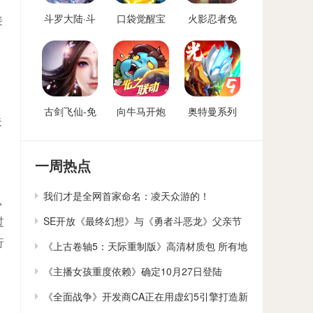
斗罗大陆·斗
口袋觉醒宝
火影忍者免
接
神再临-免费
可梦手游免
费后台
后台版
费后台
古剑飞仙-免
向牛马开炮
奥特曼系列
夫
费后台
免费后台版-
OL免费内购
。
向僵尸开炮
后台
GM免费后台
一周热点
我们才是全网首家命名：凌天众游的！
，
SE开放《最终幻想》与《勇者斗恶龙》父亲节
过
行
贺卡下载
《上古卷轴5：天际重制版》高清材质包 所有地
貌大修
《主播女孩重度依赖》确定10月27日登陆
Switch
《全面战争》开发商CA正在用虚幻5引擎打造新