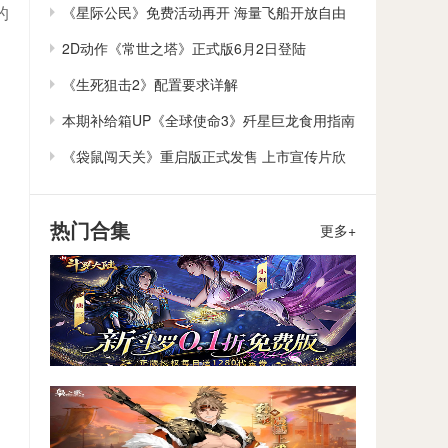
作
《星际公民》免费活动再开 海量飞船开放自由
的
体验
2D动作《常世之塔》正式版6月2日登陆
Steam/Switch
《生死狙击2》配置要求详解
本期补给箱UP《全球使命3》歼星巨龙食用指南
《袋鼠闯天关》重启版正式发售 上市宣传片欣
赏
热门合集
更多+