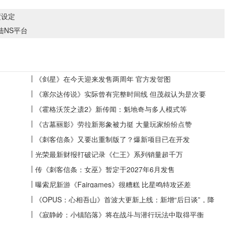
度设定
陆NS平台
《剑星》在今天迎来发售两周年 官方发贺图
《塞尔达传说》实际曾有完整时间线 但茂叔认为是次要
《霍格沃茨之遗2》新传闻：魁地奇与多人模式等
《古墓丽影》劳拉新形象被力挺 大量玩家纷纷点赞
《刺客信条》又要出重制版了？爆新项目已在开发
光荣最新财报打破记录《仁王》系列销量超千万
传《刺客信条：女巫》暂定于2027年6月发售
曝索尼新游《Fairgames》很糟糕 比星鸣特攻还差
《OPUS：心相吾山》首波大更新上线：新增“后日谈”，降
低全收集难度
《寂静岭：小镇陷落》将在战斗与潜行玩法中取得平衡