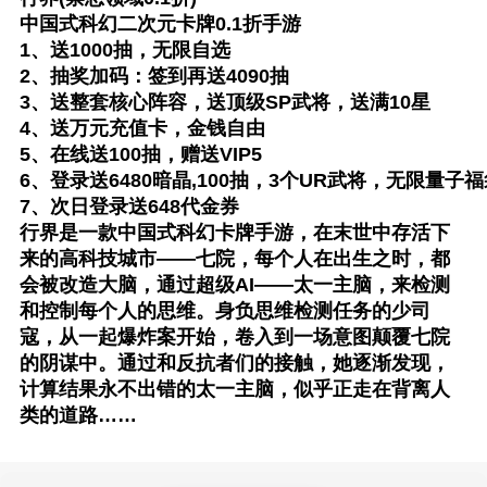
中国式科幻二次元卡牌0.1折手游
1、送1000抽，无限自选
2、抽奖加码：签到再送4090抽
3、送整套核心阵容，送顶级SP武将，送满10星
4、送万元充值卡，金钱自由
5、在线送100抽，赠送VIP5
6、登录送6480暗晶,100抽，3个UR武将，无限量子
7、次日登录送648代金券
行界是一款中国式科幻卡牌手游，在末世中存活下
来的高科技城市——七院，每个人在出生之时，都
会被改造大脑，通过超级AI——太一主脑，来检测
和控制每个人的思维。身负思维检测任务的少司
寇，从一起爆炸案开始，卷入到一场意图颠覆七院
的阴谋中。通过和反抗者们的接触，她逐渐发现，
计算结果永不出错的太一主脑，似乎正走在背离人
类的道路……