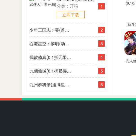
大世界开箱)
分类：开箱
1
立即下载
新斗
2
少年三国志：零(首款少三系0.1折)
(0.1
3
吞噬星空：黎明(动漫原版0.1折)
4
我欲修真(0.1折无限充)
凡人
星海飞
5
九幽仙域(0.1折暴揍小妖)
折官
6
九州群将录(送满星武将0.05折)