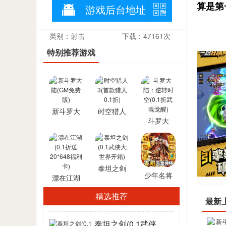
算是第
游戏后台地址
类别：射击
下载：47161次
特别推荐游戏
新斗罗大
时空猎人
斗罗大
陆(GM免
3(首款猎
陆：逆转
费版)
人0.1折)
时空(0.1折
武魂觉醒)
泰坦之剑
少年名将
漂在江湖
(0.1武侠大
(送金将无
(0.1折送
世界开箱)
精选推荐
最新
限648)
20*648福
利卡)
泰坦之剑(0.1武侠