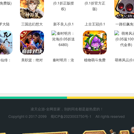
罗大陆
三国志幻想大
新不良人(0.1
上古王冠(0.1
一路狂飙免
折免费版)
陆2：枭之歌(1
折正版授权)
折官方正版)
后台版
折免费版)
修仙传：
美职篮：绝对
秦时明月：沧
植物萌斗免费
萌将风云(0.
驰(0.1
巨星(0.1折
海(0.05折送
内购后台版
返100%代
方正版)
NBA卡牌)
6480)
券)
凌天众游-全网首家，别的同名都是趁热度的！
Copyright © 2017-2099
蜀ICP备2023003750号-1
All rights reserved