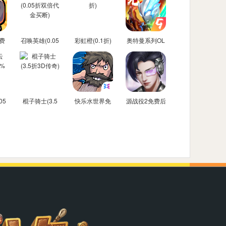
费
召唤英雄(0.05
彩虹橙(0.1折)
奥特曼系列OL
折双倍代金买
免费内购后台
断)
05
棍子骑士(3.5
快乐水世界免
源战役2免费后
金
折3D传奇)
费内购后台版
台版