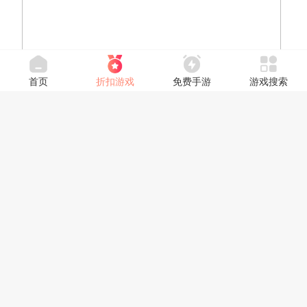
首页
折扣游戏
免费手游
游戏搜索
《猛兽派对》由前锤子科技设计总监罗子雄创立的游戏工
作室Recreate Games开发，游戏中玩家可以选择自己喜欢的小