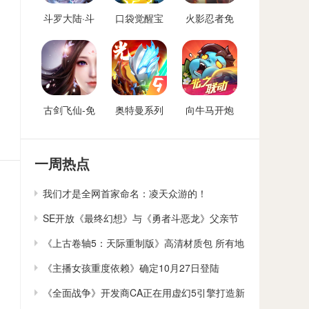
斗罗大陆·斗
口袋觉醒宝
火影忍者免
神再临-免费
可梦手游免
费后台
后台版
费后台
古剑飞仙-免
奥特曼系列
向牛马开炮
费后台
OL免费内购
免费后台版-
后台
向僵尸开炮
GM免费后台
一周热点
我们才是全网首家命名：凌天众游的！
SE开放《最终幻想》与《勇者斗恶龙》父亲节
贺卡下载
《上古卷轴5：天际重制版》高清材质包 所有地
貌大修
《主播女孩重度依赖》确定10月27日登陆
Switch
《全面战争》开发商CA正在用虚幻5引擎打造新