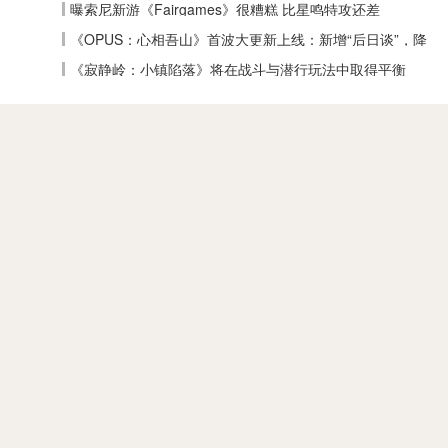
曝索尼新游《Fairgames》很糟糕 比星鸣特攻还差
《OPUS：心相吾山》首波大更新上线：新增“后日谈”，降
低全收集难度
《寂静岭：小镇陷落》将在战斗与潜行玩法中取得平衡