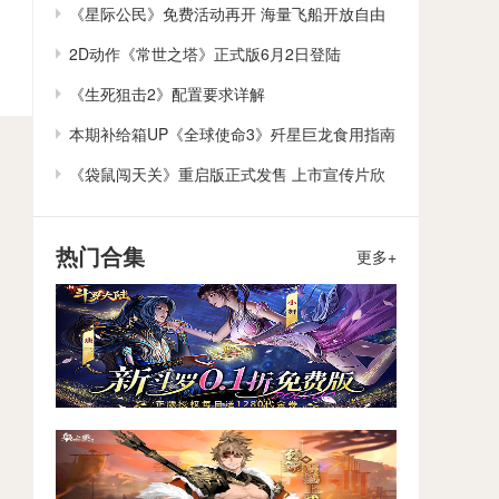
作
《星际公民》免费活动再开 海量飞船开放自由
体验
2D动作《常世之塔》正式版6月2日登陆
Steam/Switch
《生死狙击2》配置要求详解
本期补给箱UP《全球使命3》歼星巨龙食用指南
《袋鼠闯天关》重启版正式发售 上市宣传片欣
赏
热门合集
更多+