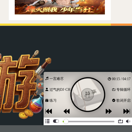
一言难尽
00:16 / 04:17
过气的DJ·CH...
专辑循环
练习
歌词开启
离
离