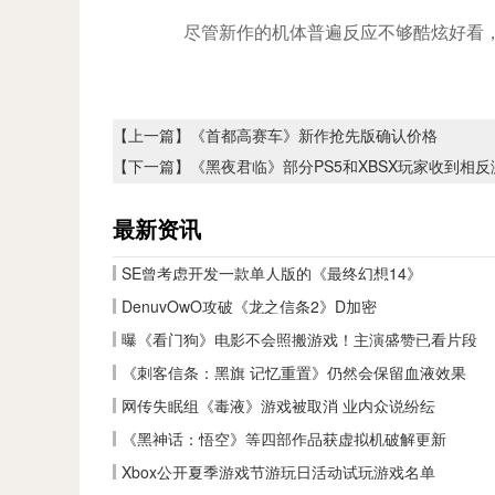
尽管新作的机体普遍反应不够酷炫好看，
【上一篇】
《首都高赛车》新作抢先版确认价格
【下一篇】
《黑夜君临》部分PS5和XBSX玩家收到相
最新资讯
SE曾考虑开发一款单人版的《最终幻想14》
DenuvOwO攻破《龙之信条2》D加密
曝《看门狗》电影不会照搬游戏！主演盛赞已看片段
《刺客信条：黑旗 记忆重置》仍然会保留血液效果
网传失眠组《毒液》游戏被取消 业内众说纷纭
《黑神话：悟空》等四部作品获虚拟机破解更新
Xbox公开夏季游戏节游玩日活动试玩游戏名单