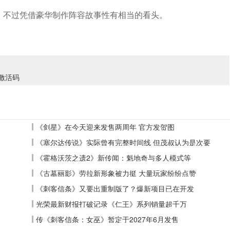
不过凭借豪华制作阵容故事性有相当的看头。
反激活码
《剑星》在今天迎来发售两周年 官方发贺图
《塞尔达传说》实际曾有完整时间线 但茂叔认为是次要
《霍格沃茨之遗2》新传闻：魁地奇与多人模式等
《古墓丽影》劳拉新形象被力挺 大量玩家纷纷点赞
《刺客信条》又要出重制版了？爆新项目已在开发
光荣最新财报打破记录《仁王》系列销量超千万
传《刺客信条：女巫》暂定于2027年6月发售