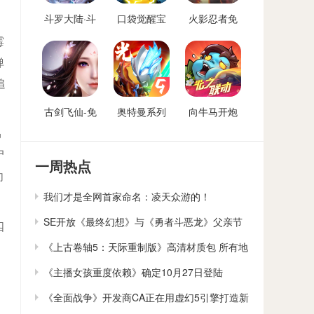
斗罗大陆·斗
口袋觉醒宝
火影忍者免
神再临-免费
可梦手游免
费后台
霉
后台版
费后台
弹
追
古剑飞仙-免
奥特曼系列
向牛马开炮
费后台
OL免费内购
免费后台版-
昂
后台
向僵尸开炮
尸
GM免费后台
一周热点
向
我们才是全网首家命名：凌天众游的！
SE开放《最终幻想》与《勇者斗恶龙》父亲节
四
贺卡下载
《上古卷轴5：天际重制版》高清材质包 所有地
，
貌大修
《主播女孩重度依赖》确定10月27日登陆
Switch
《全面战争》开发商CA正在用虚幻5引擎打造新