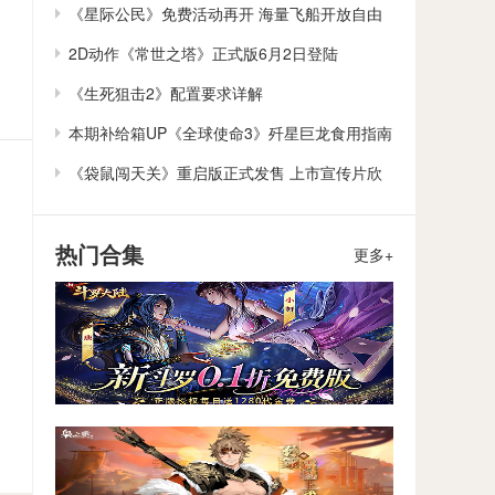
作
《星际公民》免费活动再开 海量飞船开放自由
体验
2D动作《常世之塔》正式版6月2日登陆
Steam/Switch
《生死狙击2》配置要求详解
本期补给箱UP《全球使命3》歼星巨龙食用指南
《袋鼠闯天关》重启版正式发售 上市宣传片欣
赏
热门合集
更多+