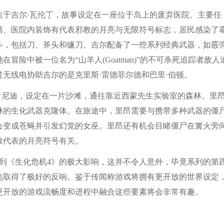
焦于吉尔·瓦伦丁，故事设定在一座位于岛上的废弃医院。主要任
清。医院内装饰有代表邪教的月亮与无限符号标志，居民感染了
斗，包括刀、斧头和镰刀。吉尔配备了一些系列经典武器，如霰
险中被一位名为“山羊人(Goatman)”的不可杀死追踪者敌人
无线电协助吉尔的是克里斯·雷德菲尔德和巴里·伯顿。
肯尼迪，设定在一片沙滩，通往靠近西蒙先生实验室的森林。里
琳的生化武器克隆体。在旅途中，里昂需要与携带多种武器的僵
会变成苍蝇并引发幻觉的女巫。里昂还有机会目睹僵尸在篝火旁
教代表的月亮符号有关。
《生化危机4》的极大影响，这并不令人意外，毕竟系列的第
也取得了极好的反响。鉴于传闻称游戏将拥有更开放的世界设定
更开放的游戏流畅度和进程中融合这些要素将会非常有趣。