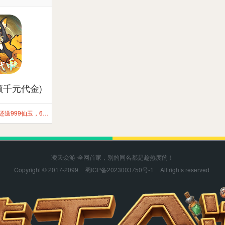
领千元代金)
开局领极品形象：白泽，还送999仙玉，66666灵石，蓝色强力装备一套，轻松闯关无压力
凌天众游-全网首家，别的同名都是趁热度的！
Copyright © 2017-2099
蜀ICP备2023003750号-1
All rights reserved