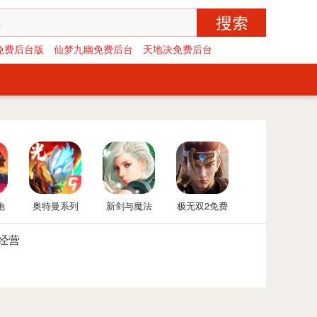
免费后台版
仙梦九幽免费后台
天地决免费后台
炮
奥特曼系列
新剑与魔法
极无双2免费
-
OL免费内购
后台版
经营
炮
后台
台