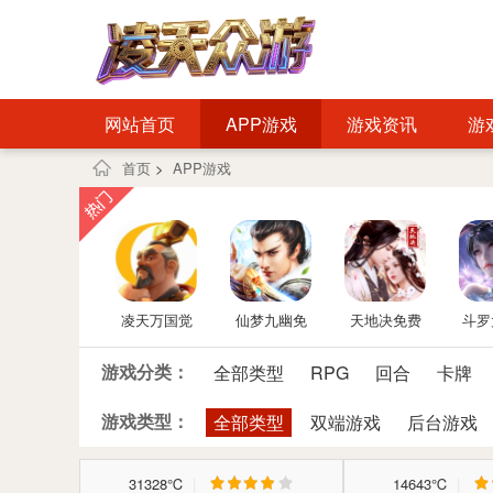
网站首页
APP游戏
游戏资讯
游
首页
>
APP游戏
凌天万国觉
仙梦九幽免
天地决免费
斗罗
醒免费后台
费后台
后台
神再
游戏分类：
全部类型
RPG
回合
卡牌
版
后
游戏类型：
全部类型
双端游戏
后台游戏
31328℃
|
14643℃
|