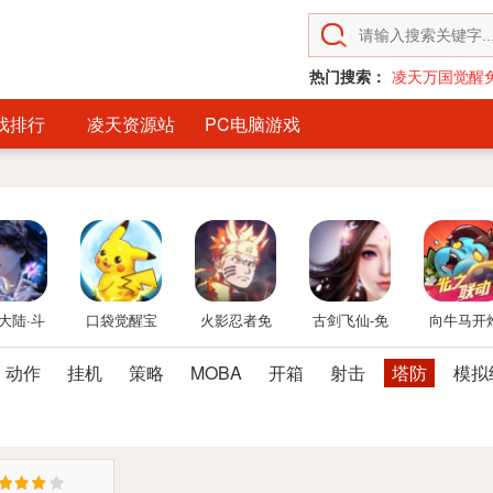
热门搜索：
凌天万国觉醒
戏排行
凌天资源站
PC电脑游戏
大陆·斗
口袋觉醒宝
火影忍者免
古剑飞仙-免
向牛马开
临-免费
可梦手游免
费后台
费后台
免费后台版
动作
挂机
策略
MOBA
开箱
射击
塔防
模拟
台版
费后台
向僵尸开
GM免费后