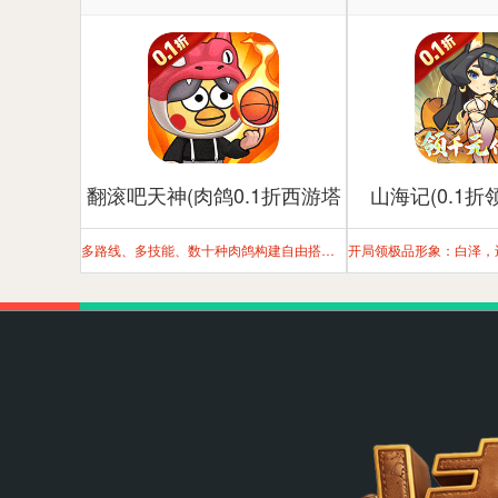
翻滚吧天神(肉鸽0.1折西游塔
山海记(0.1折
防)
多路线、多技能、数十种肉鸽构建自由搭配，每次都是新体验