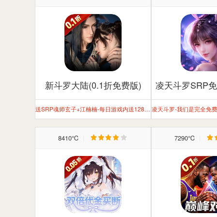
新斗罗大陆(0.1折免费版)
凌天斗罗SRP免
罗大
送SRP魂师玄子+江楠楠-每日游戏内送1280代金券
8410℃
|
7290℃
|