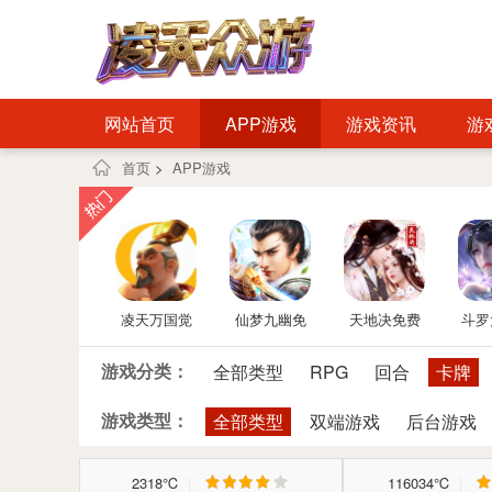
网站首页
APP游戏
游戏资讯
游
首页
>
APP游戏
凌天万国觉
仙梦九幽免
天地决免费
斗罗
醒免费后台
费后台
后台
神再
游戏分类：
全部类型
RPG
回合
卡牌
版
后
游戏类型：
全部类型
双端游戏
后台游戏
2318℃
|
116034℃
|