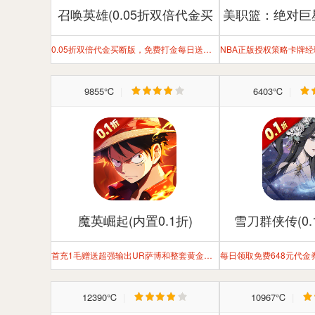
召唤英雄(0.05折双倍代金买
美职篮：绝对巨星(
断)
卡牌
0.05折双倍代金买断版，免费打金每日送双倍648。
9855℃
|
6403℃
|
魔英崛起(内置0.1折)
雪刀群侠传(0.
首充1毛赠送超强输出UR萨博和整套黄金装备,登录即领限定伙伴、海量养成资源，新手专享超高返利
12390℃
|
10967℃
|