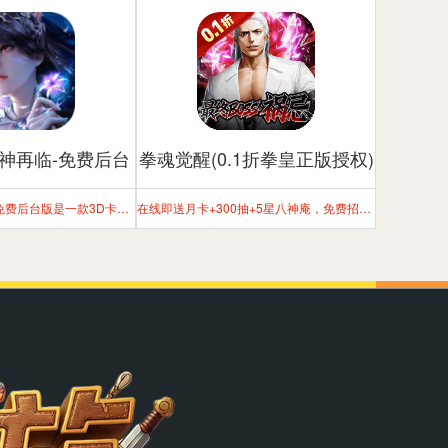
神再临-免费后台
拳魂觉醒(0.1折拳皇正版授权)
版
斗罗大陆斗神再临免费后台版是一款3D卡牌斗罗手游
在线即送月卡+300抽+5星八神庵，免费招募直送7星+超绝觉醒