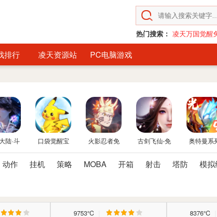
热门搜索：
凌天万国觉醒
戏排行
凌天资源站
PC电脑游戏
大陆·斗
口袋觉醒宝
火影忍者免
古剑飞仙-免
奥特曼系
临-免费
可梦手游免
费后台
费后台
OL免费内
动作
挂机
策略
MOBA
开箱
射击
塔防
模拟
台版
费后台
后台
9753℃
|
8376℃