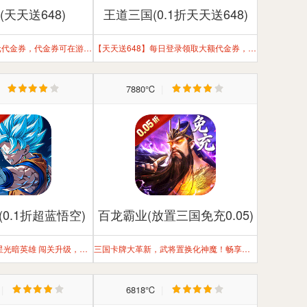
(天天送648)
王道三国(0.1折天天送648)
天天赠送限时648元代金券，代金券可在游戏内1：1抵扣支付效果
【天天送648】每日登录领取大额代金券，加速三国霸业！
|
7880℃
|
0.1折超蓝悟空)
百龙霸业(放置三国免充0.05)
八日签到，自选五星光暗英雄 闯关升级，赠送专属霸气称号
三国卡牌大革新，武将置换化神魔！畅享独特玩法，征服三国乱世！
|
6818℃
|