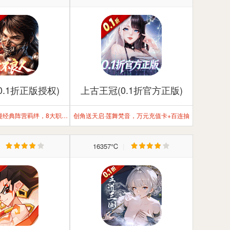
0.1折正版授权)
上古王冠(0.1折官方正版)
匠心独创，还原动漫经典阵营羁绊，8大职业自走棋式战斗卡牌！
创角送天启·莲舞梵音，万元充值卡+百连抽
|
16357℃
|