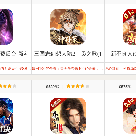
费后台-新斗
三国志幻想大陆2：枭之歌(1
新不良人(
陆
折免费版)
凌天斗罗-我们是完全免费的！凌天斗罗SRP版本-凌天众游新斗罗大陆GM免费后台
每日100代金券：每天免费送100代金券，不止便宜，还超级好玩
8530℃
|
9575℃