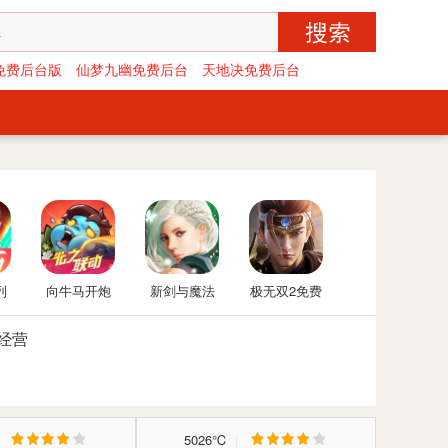
免费后台版
仙梦九幽免费后台
天地决免费后台
列
向牛马开炮
新剑与魔法
极无双2免费
购
免费后台版-
后台版
经营
向僵尸开炮
GM免费后台
|
5026℃
|