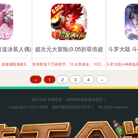
折送泳装人偶)
超次元大冒险(0.05折双倍超
斗罗大陆·斗
金满V版)
完成“魔女之路”七日任务，直接领取满星SSR水月魔女！战力飙升，轻松觉醒！
登录即送千万神龙币、10 亿养老金、10万抽，七天得11星
«
1
2
3
4
»
凌天众游-全网首家，别的同名都是趁热度的！
Copyright © 2017-2099
蜀ICP备2023003750号-1
All rights reserved