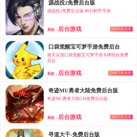
源战役2免费后台版
源战役2免费后台版-科幻机甲手游
后台游戏
55418次点击
系统：
口袋觉醒宝可梦手游免费后台
凌天众游口袋觉醒宝可梦手游卡牌回合免费
后台
后台游戏
214871次点击
系统：
奇迹MU勇者大陆免费后台版
奇迹MU勇者大陆GM免费后台版
后台游戏
53257次点击
系统：
寻道大千-免费后台版