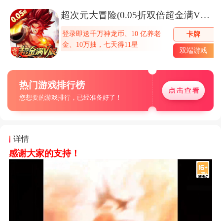
超次元大冒险(0.05折双倍超金满V版)
登录即送千万神龙币、10 亿养老
卡牌
金、10万抽，七天得11星
双端游戏
热门游戏排行榜
您想要的游戏排行，已经准备好了！
详情
感谢大家的支持！