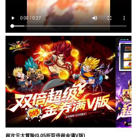
超次元大冒险(0.05折双倍超金满V版)