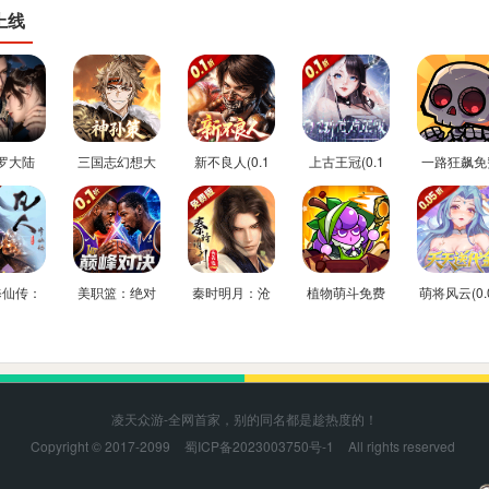
上线
罗大陆
三国志幻想大
新不良人(0.1
上古王冠(0.1
一路狂飙免
折免费版)
陆2：枭之歌(1
折正版授权)
折官方正版)
后台版
折免费版)
修仙传：
美职篮：绝对
秦时明月：沧
植物萌斗免费
萌将风云(0.
驰(0.1
巨星(0.1折
海(0.05折送
内购后台版
返100%代
方正版)
NBA卡牌)
6480)
券)
凌天众游-全网首家，别的同名都是趁热度的！
Copyright © 2017-2099
蜀ICP备2023003750号-1
All rights reserved