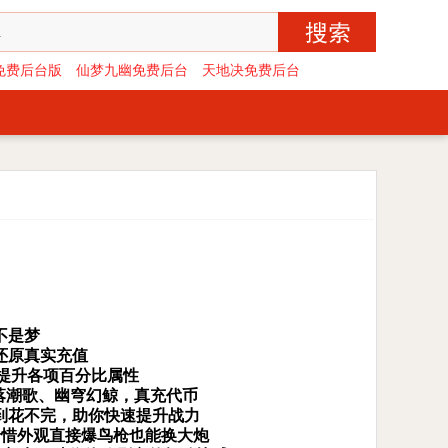
免费后台版
仙梦九幽免费后台
天地决免费后台
不是梦
还原真实充值
提升各项百分比属性
落潮歌、幽穹幻鲸，真充代币
到花不完，助你快速提升战力
珍惜外观直接爆鸟枪也能换大炮