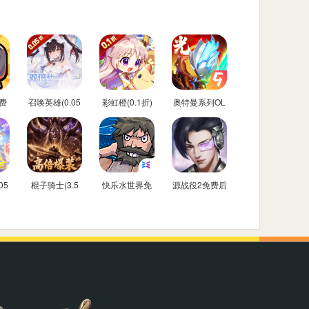
费
召唤英雄(0.05
彩虹橙(0.1折)
奥特曼系列OL
折双倍代金买
免费内购后台
断)
05
棍子骑士(3.5
快乐水世界免
源战役2免费后
金
折3D传奇)
费内购后台版
台版