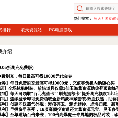
热门搜索：
凌天万国觉醒
戏排行
凌天资源站
PC电脑游戏
戏介绍
0.05折刷充免费版)
折免费刷充，每日最高可得10000元代金券
金券】每日免费刷充最高可得10000元，充值零负担内购随心买
商店】全场炫酷时装、珍惜道具仅需1仙玉海量资源助你登顶巅峰
签到】每天可领取“百元充值卡”“刷充提额卡”提升刷充额度1比1
有礼】连续登录即可免费领取全新鸿蒙神藏套装-热血快递，助你
福利】创建即送霸气外观：潮痕碎玉、溯光鳍纱、虚海归藏、碧
返利】早投资早享受，16项高额投资返还大量资源元宝、灵玉多
爆率】至尊道场百倍来袭，100倍高爆魔王专属地图极品时装，