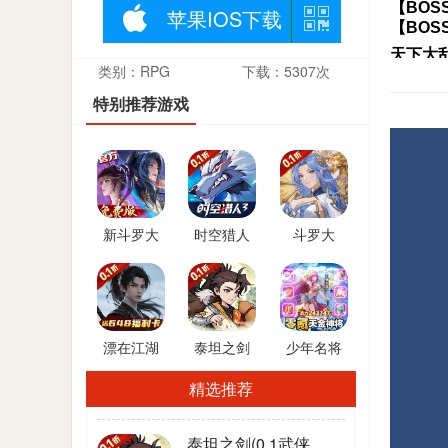
【BO
苹果IOS下载
【BOS
天下大
类别：RPG
下载：5307次
切。面
特别推荐游戏
相，并
新斗罗大
时空猎人
斗罗大
陆(GM免
3(首款猎
陆：逆转
费版)
人0.1折)
时空(0.1折
武魂觉醒)
漂在江湖
泰坦之剑
少年名将
(0.1折送
(0.1武侠大
(送金将无
精选推荐
20*648福
世界开箱)
限648)
利卡)
泰坦之剑(0.1武侠