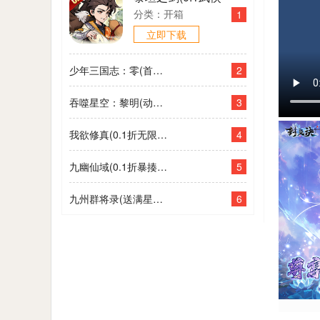
大世界开箱)
分类：开箱
1
立即下载
2
少年三国志：零(首款少三系0.1折)
3
吞噬星空：黎明(动漫原版0.1折)
4
我欲修真(0.1折无限充)
5
九幽仙域(0.1折暴揍小妖)
6
九州群将录(送满星武将0.05折)