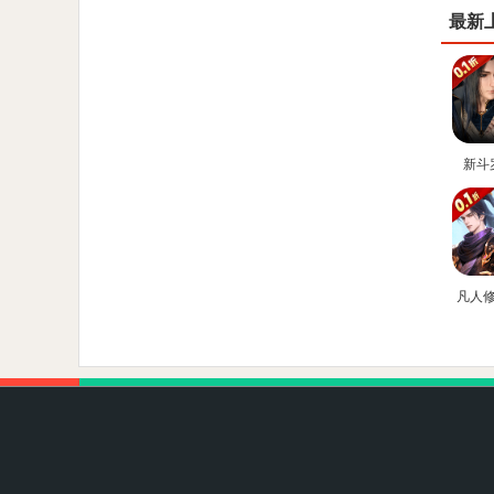
最新
新斗
(0.1
凡人
星海飞
折官