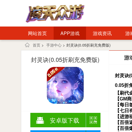
网站首页
APP游戏
游戏资讯
游
首页
>
手游中心
> 封灵诀(0.05折刷充免费版)
游
封灵诀(0.05折刷充免费版)
封灵诀(
0.05
【刷代
【GM
【每日
【七日
【进游
安卓版下载
【百倍
【百倍