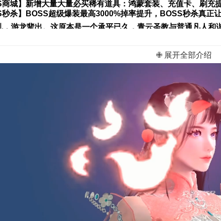
SS商城】新增大量大量必买稀有道具：鸿蒙套装、充值卡、刷充
S秒杀】BOSS超级爆装最高3000%掉率提升，BOSS秒杀真
乱，游龙辈出。这原本是一个承平已久，青云圣教与普通凡人和
对晦暗不明的局面，层出不穷的强大敌人、上古凶兽，你能否保
✙ 展开全部介绍
成为天下第一的强者？