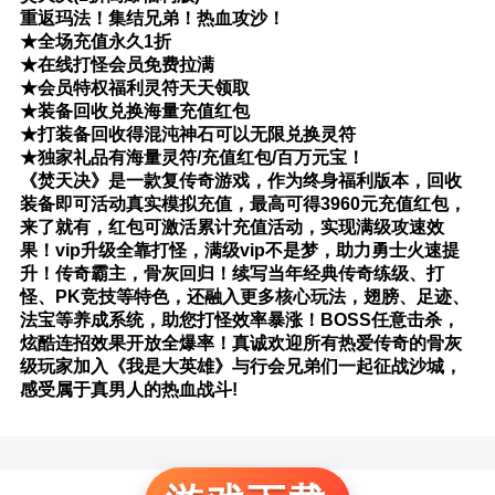
重返玛法！集结兄弟！热血攻沙！
★全场充值永久1折
★在线打怪会员免费拉满
★会员特权福利灵符天天领取
★装备回收兑换海量充值红包
★打装备回收得混沌神石可以无限兑换灵符
★独家礼品有海量灵符/充值红包/百万元宝！
《焚天决》是一款复传奇游戏，作为终身福利版本，回收
装备即可活动真实模拟充值，最高可得3960元充值红包，
来了就有，红包可激活累计充值活动，实现满级攻速效
果！vip升级全靠打怪，满级vip不是梦，助力勇士火速提
升！传奇霸主，骨灰回归！续写当年经典传奇练级、打
怪、PK竞技等特色，还融入更多核心玩法，翅膀、足迹、
法宝等养成系统，助您打怪效率暴涨！BOSS任意击杀，
炫酷连招效果开放全爆率！真诚欢迎所有热爱传奇的骨灰
级玩家加入《我是大英雄》与行会兄弟们一起征战沙城，
感受属于真男人的热血战斗!