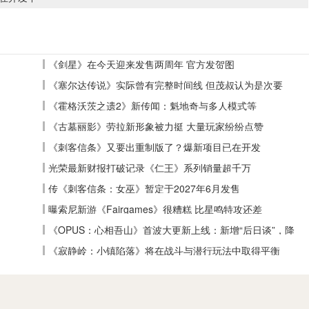
《剑星》在今天迎来发售两周年 官方发贺图
《塞尔达传说》实际曾有完整时间线 但茂叔认为是次要
《霍格沃茨之遗2》新传闻：魁地奇与多人模式等
《古墓丽影》劳拉新形象被力挺 大量玩家纷纷点赞
《刺客信条》又要出重制版了？爆新项目已在开发
光荣最新财报打破记录《仁王》系列销量超千万
传《刺客信条：女巫》暂定于2027年6月发售
曝索尼新游《Fairgames》很糟糕 比星鸣特攻还差
《OPUS：心相吾山》首波大更新上线：新增“后日谈”，降
低全收集难度
《寂静岭：小镇陷落》将在战斗与潜行玩法中取得平衡