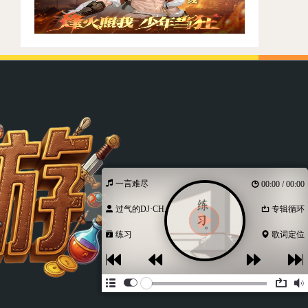
一言难尽
00:00 / 00:00
过气的DJ·CH...
专辑循环
练习
歌词定位