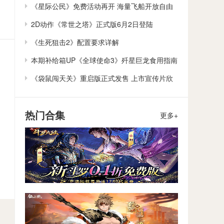
作
《星际公民》免费活动再开 海量飞船开放自由
体验
2D动作《常世之塔》正式版6月2日登陆
Steam/Switch
《生死狙击2》配置要求详解
本期补给箱UP《全球使命3》歼星巨龙食用指南
《袋鼠闯天关》重启版正式发售 上市宣传片欣
赏
热门合集
更多+