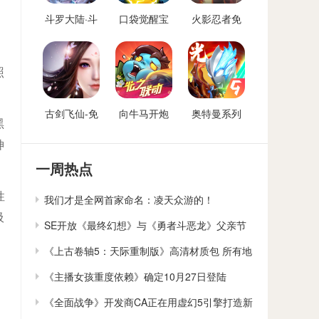
斗罗大陆·斗
口袋觉醒宝
火影忍者免
神再临-免费
可梦手游免
费后台
后台版
费后台
，
照
古剑飞仙-免
向牛马开炮
奥特曼系列
黑
费后台
免费后台版-
OL免费内购
神
向僵尸开炮
后台
GM免费后台
一周热点
性
我们才是全网首家命名：凌天众游的！
吸
SE开放《最终幻想》与《勇者斗恶龙》父亲节
贺卡下载
《上古卷轴5：天际重制版》高清材质包 所有地
貌大修
《主播女孩重度依赖》确定10月27日登陆
Switch
《全面战争》开发商CA正在用虚幻5引擎打造新