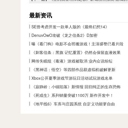
最新资讯
SE曾考虑开发一款单人版的《最终幻想14》
DenuvOwO攻破《龙之信条2》D加密
曝《看门狗》电影不会照搬游戏！主演盛赞已看片段
《刺客信条：黑旗 记忆重置》仍然会保留血液效果
网传失眠组《毒液》游戏被取消 业内众说纷纭
《黑神话：悟空》等四部作品获虚拟机破解更新
Xbox公开夏季游戏节游玩日活动试玩游戏名单
《寂静岭：小镇陷落》新情报 回归纯正的生存恐怖
《死或生》系列销量突破1100万 新作开发中！
《地平线6》车库与庄园系统 自定义功能更自由