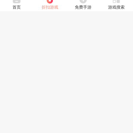
首页
折扣游戏
免费手游
游戏搜索
在敌人的攻势中存活，推动进度即可获得丰厚奖励，还可
以获得从地方实验室缴获的空间折叠补给品——这个基础装置
可能掉落另一个空间折叠补给品(很可能更具价值)、VIII–IX