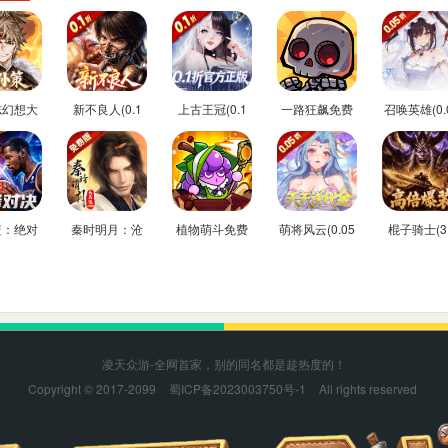
志幻想大
新不良人(0.1
上古王冠(0.1
一路狂飙免费
召唤英雄(0.
枭之歌(1
折正版授权)
折官方正版)
后台版
折双倍代金
费版)
断)
篮：绝对
秦时明月：沧
植物萌斗免费
萌将风云(0.05
棍子骑士(3.
0.1折
海(0.05折送
内购后台版
返100%代金
折3D传奇
A卡牌)
6480)
券)
凌天众游-全网首家，别的同名都是趁热度的！
Copyright © 2017-2099
蜀ICP备2023003750号-1
All rights reserved