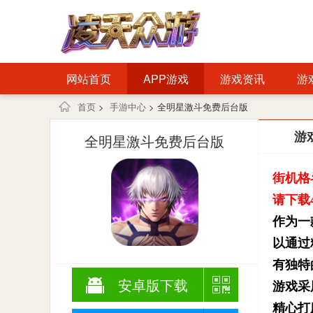
网站首页
APP游戏
游戏资讯
游
首页
>
手游中心
> 全明星激斗免费后台版
游
全明星激斗免费后台版
街机格
请下载
作为一
以通过
有独特
安卓版下载
游戏采
精心打