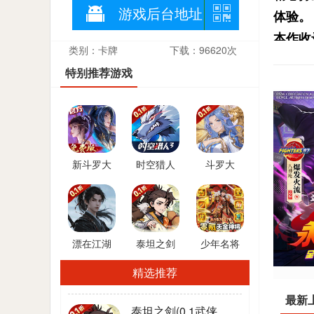
游戏后台地址
体验。
本作收
类别：卡牌
下载：96620次
的喜好
特别推荐游戏
都能在
游戏提
拥有独
本作特
新斗罗大
时空猎人
斗罗大
的拳脚
陆(GM免
3(首款猎
陆：逆转
费版)
人0.1折)
时空(0.1折
武魂觉醒)
漂在江湖
泰坦之剑
少年名将
(0.1折送
(0.1武侠大
(送金将无
精选推荐
20*648福
世界开箱)
限648)
利卡)
最新
泰坦之剑(0.1武侠