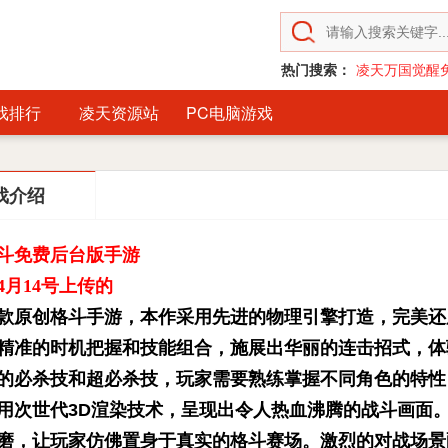
热门搜索：
凌天万国觉醒
戏排行
凌天资源站
PC电脑游戏
戏介绍
斗免费后台版手游
4月14号上传的
款原创格斗手游，本作采用先进的物理引擎打造，完美还
精准的时机把握和技能组合，施展出华丽的连击招式，体
的必杀技和超必杀技，玩家需要熟练掌握不同角色的特性
用次世代3D渲染技术，呈现出令人热血沸腾的战斗画面
磨，让玩家仿佛置身于真实的格斗赛场。激烈的对战场景