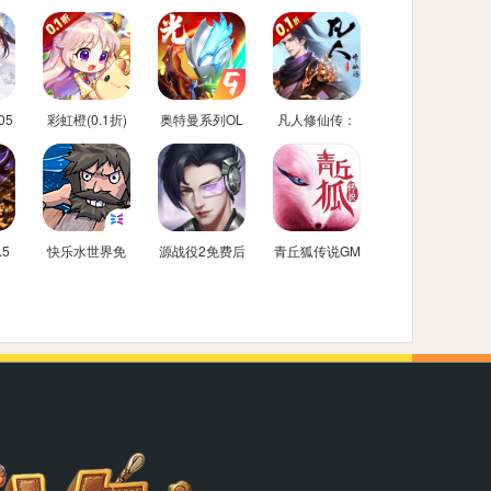
05
彩虹橙(0.1折)
奥特曼系列OL
凡人修仙传：
买
免费内购后台
星海飞驰(0.1
折官方正版)
5
快乐水世界免
源战役2免费后
青丘狐传说GM
)
费内购后台版
台版
免费后台