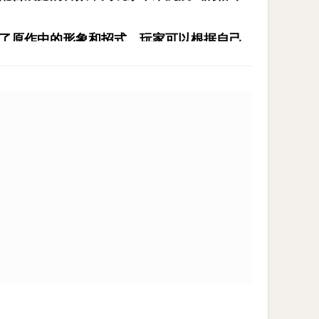
了原作中的形象和招式。玩家可以根据自己
捷型的刺客，还是偏爱力量型的重装战士，
装备等方式强化自己的格斗家。每个角色都
养，打造独一无二的强力角色。
模式，同时优化了触控响应速度。无论是基础
，让玩家轻松享受格斗的乐趣。