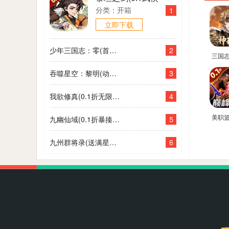
大世界开箱)
分类：开箱
1
立即下载
2
少年三国志：零(首款少三系0.1折)
三国
陆2：
3
吞噬星空：黎明(动漫原版0.1折)
折免
4
我欲修真(0.1折无限充)
美职
5
九幽仙域(0.1折暴揍小妖)
巨星(
NB
6
九州群将录(送满星武将0.05折)