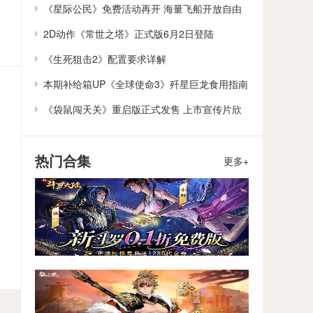
作
《星际公民》免费活动再开 海量飞船开放自由
体验
2D动作《常世之塔》正式版6月2日登陆
Steam/Switch
《生死狙击2》配置要求详解
本期补给箱UP《全球使命3》歼星巨龙食用指南
《袋鼠闯天关》重启版正式发售 上市宣传片欣
赏
热门合集
更多+