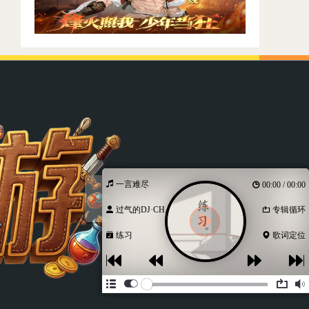
一言难尽
00:00 / 00:00
过气的DJ·CH...
专辑循环
练习
歌词定位