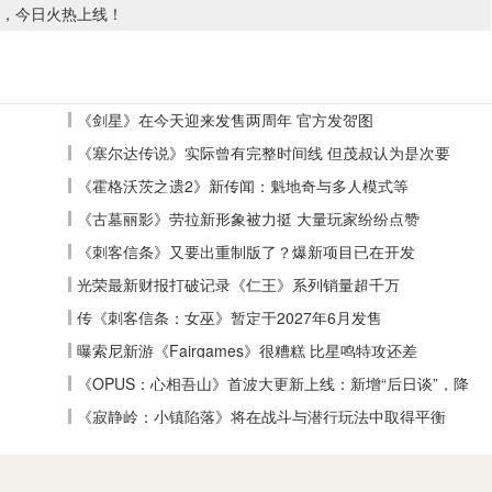
”，今日火热上线！
《剑星》在今天迎来发售两周年 官方发贺图
《塞尔达传说》实际曾有完整时间线 但茂叔认为是次要
《霍格沃茨之遗2》新传闻：魁地奇与多人模式等
《古墓丽影》劳拉新形象被力挺 大量玩家纷纷点赞
《刺客信条》又要出重制版了？爆新项目已在开发
光荣最新财报打破记录《仁王》系列销量超千万
传《刺客信条：女巫》暂定于2027年6月发售
曝索尼新游《Fairgames》很糟糕 比星鸣特攻还差
《OPUS：心相吾山》首波大更新上线：新增“后日谈”，降
低全收集难度
《寂静岭：小镇陷落》将在战斗与潜行玩法中取得平衡