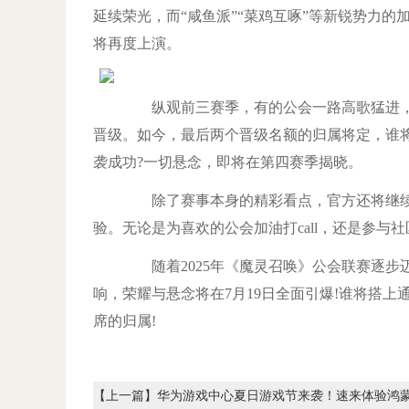
延续荣光，而“咸鱼派”“菜鸡互啄”等新锐势力
将再度上演。
纵观前三赛季，有的公会一路高歌猛进，
晋级。如今，最后两个晋级名额的归属将定，谁
袭成功?一切悬念，即将在第四赛季揭晓。
除了赛事本身的精彩看点，官方还将继续
验。无论是为喜欢的公会加油打call，还是参
随着2025年《魔灵召唤》公会联赛逐步
响，荣耀与悬念将在7月19日全面引爆!谁将搭上
席的归属!
【上一篇】
华为游戏中心夏日游戏节来袭！速来体验鸿