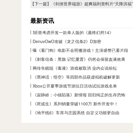
【下一篇】
《剑侠世界端游》超爽福利资料片“天降洪福
最新资讯
SE曾考虑开发一款单人版的《最终幻想14》
DenuvOwO攻破《龙之信条2》D加密
曝《看门狗》电影不会照搬游戏！主演盛赞已看片段
《刺客信条：黑旗 记忆重置》仍然会保留血液效果
网传失眠组《毒液》游戏被取消 业内众说纷纭
《黑神话：悟空》等四部作品获虚拟机破解更新
Xbox公开夏季游戏节游玩日活动试玩游戏名单
《寂静岭：小镇陷落》新情报 回归纯正的生存恐怖
《死或生》系列销量突破1100万 新作开发中！
《地平线6》车库与庄园系统 自定义功能更自由