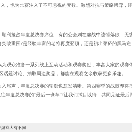
的加入，也为比赛注入了不可忽视的变数。激烈对抗与策略博弈，
顺利抢占年度总决赛席位，有的公会则在鏖战中遗憾落败，无
将突破重围?是经验丰富的老将再度登顶，还是初出茅庐的黑马逆
为观众准备一系列线上互动活动和观赛奖励，丰富大家的观赛
与社区话题讨论、抽取周边奖品，都能在观赛之余收获更多乐趣。
迈入尾声，年度总决赛的轮廓也愈发清晰。第四赛季的战鼓即将
通往年度总决赛的“最后一班车”?让我们拭目以待，共同见证最后
蒙游戏大有不同