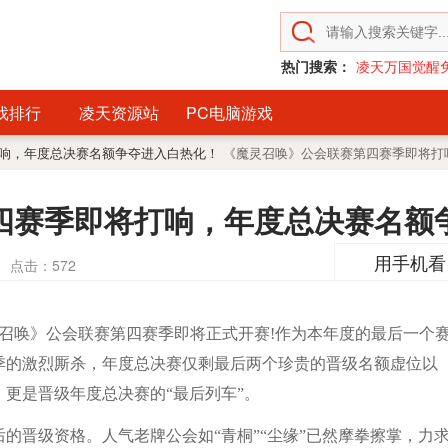
热门搜索：
凌天万国觉醒
戏排行
凌天资源站
PC电脑游戏
打响，年度总决赛名额争夺进入白热化！
《魔灵召唤》公会联赛第四赛季即将打
四赛季即将打响，年度总决赛名额
用手机看
点击：
572
灵召唤》公会联赛第四赛季即将正式开赛!作为本年度的最后一个
季的激烈厮杀，年度总决赛仅剩最后两个珍贵的晋级名额虚位以
更是晋级年度总决赛的“最后列车”。
晋级资格。人气老牌公会如“青桐”“尘缘”已然摩拳擦掌，力