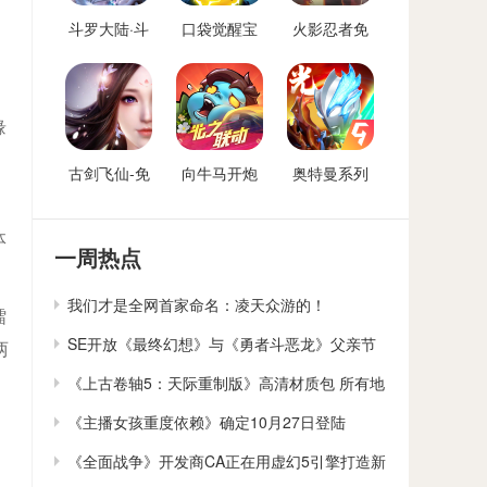
即
斗罗大陆·斗
口袋觉醒宝
火影忍者免
神再临-免费
可梦手游免
费后台
后台版
费后台
缘
古剑飞仙-免
向牛马开炮
奥特曼系列
费后台
免费后台版-
OL免费内购
向僵尸开炮
后台
体
GM免费后台
一周热点
我们才是全网首家命名：凌天众游的！
擂
SE开放《最终幻想》与《勇者斗恶龙》父亲节
两
贺卡下载
《上古卷轴5：天际重制版》高清材质包 所有地
貌大修
《主播女孩重度依赖》确定10月27日登陆
Switch
《全面战争》开发商CA正在用虚幻5引擎打造新