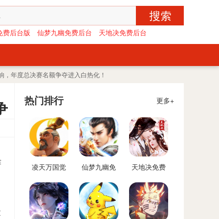
免费后台版
仙梦九幽免费后台
天地决免费后台
响，年度总决赛名额争夺进入白热化！
热门排行
更多+
争
赛
凌天万国觉
仙梦九幽免
天地决免费
醒免费后台
费后台
后台
版
求