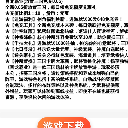
百龙霸业(放置三国免充0.05)
全新0.05折放置三国，每日领免充额度兑豪礼
★充值比例1：10 ，货币：元宝
★【进游福利】创角福利焕新，进游就送30发648免充券！
★【免充工具】全新免充版本来袭，每日活跃得免充额度，
★【时空红颜】私密红颜邀您结缘，邂逅佳人夜话星河，解
★【神将降临】核心神魔阵容免费送至10星，助你横扫三国
★【千抽大礼】进游就送1000连抽，挑选你的心意武将，三
★【七日登录】登录送大量元宝、神级套装、神魔自选武将
★【通关豪礼】通关必得红色套装、海量道具，培养武将快
★【神魔置换】三国卡牌大革新，武将置换化神魔！畅享独
《百龙霸业》是一款三国题材的卡牌放置手游，玩家扮演
主公，招募三国名将，通过策略搭配和养成来增强自己的
阵容。游戏特色包括丰富的武将系统、自动战斗的竖版回
合制玩法、多样的布阵策略以及神兵系统，为武将提供额
外增益。玩家可以体验到离线收益，即使不在线也能获得
资源，享受轻松休闲的游戏体验。
游戏下载