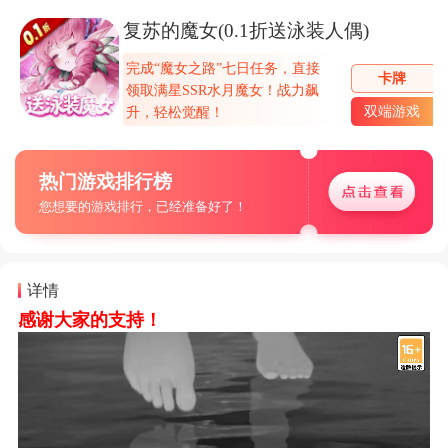
复苏的魔女(0.1折送泳装人偶)
完成“魔女之路”七日任务，直接
卡牌
领取满星SSR水月魔女！战力飙
双端游戏
升，轻松觉醒！
热门游戏排行榜
您想要的游戏排行，已经准备好了！
详情
感谢大家的支持！