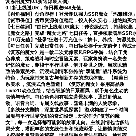
复苏的魔女(0.1折送泳装人偶)
0.1折上线送UR，每日再送648充值。
【创角福利】创角即得！登录即送强力SSR魔女「玛雅维尔
【货币保值】货币资源价值稳定，投入长久安心，超绝购买
【七日签到】*首日*上线领UR魔女！传说级战力，持续收集
【魔女之路】完成“魔女之路”七日任务，直接领取满星SSR
【10万充值】*登录*狂送十万充值卡！抽卡、养成、资源兑
【每日任务】完成日常任务，每日轻松得千元充值卡！养成
《复苏的魔女》是一款二次元像素风RPG手游，结合了角
色养成、策略战斗与时空冒险元素。玩家将扮演一名失去
记忆的魔女，穿梭于平行世界，解开身世之谜。游戏以精
致的像素美术、沉浸式剧情和独特的“双能量”战斗系统为
特色，为玩家带来复古与创新并存的游戏体验。 【精美日
系美术 ，沉浸式角色塑造】 《复苏的魔女》采用高品质
Live2D动态立绘，结合细腻的日系画风，赋予角色生动的
表情与动作。每位角色拥有独立背景故事，通过剧情互
动、语音台词、专属支线故事，塑造丰满的人物形象。
【多线分支剧情，深度世界观探索】 游戏构建了一个时间
回溯与平行世界交织的奇幻设定，玩家作为"复苏的魔
女"，每一次选择都可能影响故事走向。主线剧情包含多结
局分支，搭配丰富的支线任务和隐藏彩蛋，让剧情党能深
入挖掘角色背后的秘密。世界观融合魔法与科技，通过碎