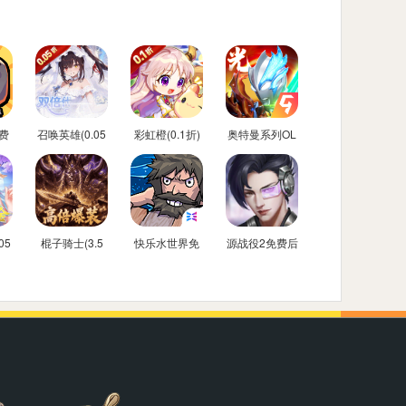
费
召唤英雄(0.05
彩虹橙(0.1折)
奥特曼系列OL
折双倍代金买
免费内购后台
断)
05
棍子骑士(3.5
快乐水世界免
源战役2免费后
金
折3D传奇)
费内购后台版
台版