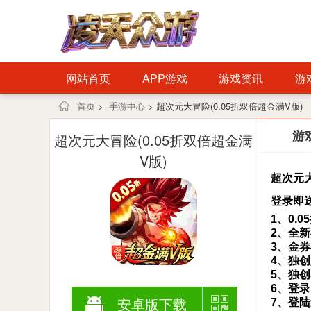
网站首页
APP游戏
游戏资讯
游
首页
>
手游中心
> 超次元大冒险(0.05折双倍超金满V版)
游
超次元大冒险(0.05折双倍超金满
V版)
超次元大
登录即送
1、0.
2、全
3、金券
4、独创
5、独
6、登录
安卓版下载
7、登陆