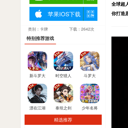
全球超
苹果IOS下载
你打造
下第一
类别：卡牌
下载：2642次
特别推荐游戏
新斗罗大
时空猎人
斗罗大
陆(GM免
3(首款猎
陆：逆转
费版)
人0.1折)
时空(0.1折
武魂觉醒)
漂在江湖
泰坦之剑
少年名将
(0.1折送
(0.1武侠大
(送金将无
精选推荐
20*648福
世界开箱)
限648)