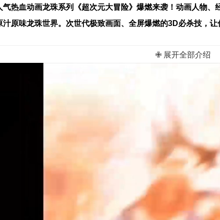
人气热血动画龙珠系列《超次元大冒险》爆燃来袭！动画人物、
原汁原味龙珠世界。次世代极致画面、全屏爆燃的3D必杀技，让你
武道会、赛亚人变身、召唤神龙等元素的创新玩法，一起感受龙
✙ 展开全部介绍