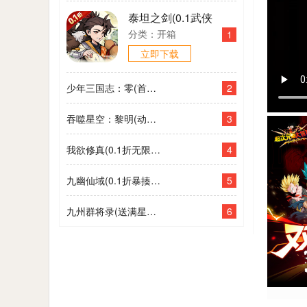
利卡)
泰坦之剑(0.1武侠
大世界开箱)
分类：开箱
1
立即下载
2
少年三国志：零(首款少三系0.1折)
3
吞噬星空：黎明(动漫原版0.1折)
4
我欲修真(0.1折无限充)
5
九幽仙域(0.1折暴揍小妖)
6
九州群将录(送满星武将0.05折)