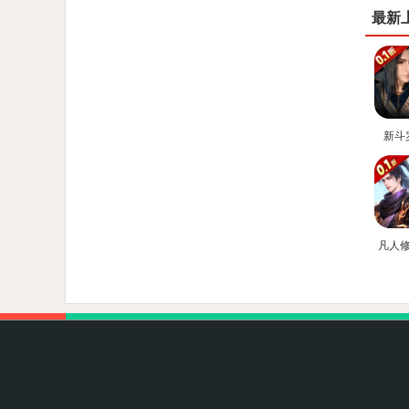
最新
新斗
(0.1
凡人
星海飞
折官