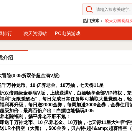
热门搜索：
凌天万国觉醒
戏排行
凌天资源站
PC电脑游戏
戏介绍
冒险(0.05折双倍超金满V版)
千万神龙币、10 亿养老金、10万抽，七天得11星
05折双倍超级金券满V版，上线送满V，白嫖畅享全部VIP特权
新福利“无限觉醒石”，每日完成日常任务即可抽取大量觉醒石，
福利再升级，每日送2000金券，每周加送3000金券，金券使用
超级加倍，最高百倍产出！白嫖也能畅玩0.05
创养老院福利，躺平养老不肝不氪！
即送千万神龙币、10 亿养老金、10万抽，七天得11星大神官悟空
送LR小悟空（大魔），500金券，贝吉特·超4&amp;超赛悟