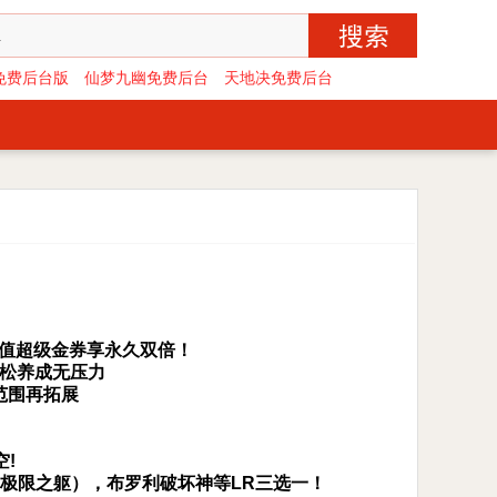
免费后台版
仙梦九幽免费后台
天地决免费后台
，充值超级金券享永久双倍！
轻松养成无压力
范围再拓展
!
空（极限之躯），布罗利破坏神等LR三选一！