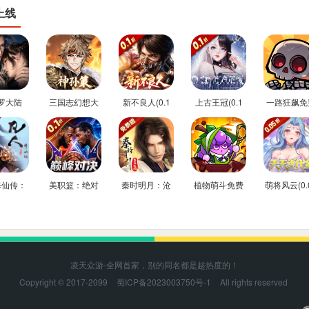
上线
罗大陆
三国志幻想大
新不良人(0.1
上古王冠(0.1
一路狂飙免
折免费版)
陆2：枭之歌(1
折正版授权)
折官方正版)
后台版
折免费版)
修仙传：
美职篮：绝对
秦时明月：沧
植物萌斗免费
萌将风云(0.
驰(0.1
巨星(0.1折
海(0.05折送
内购后台版
返100%代
方正版)
NBA卡牌)
6480)
券)
凌天众游-全网首家，别的同名都是趁热度的！
Copyright © 2017-2099
蜀ICP备2023003750号-1
All rights reserved