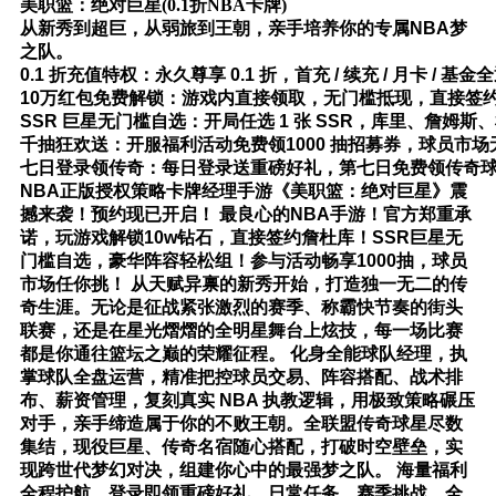
美职篮：绝对巨星(0.1折NBA卡牌)
从新秀到超巨，从弱旅到王朝，亲手培养你的专属NBA梦
之队。
0.1 折充值特权：永久尊享 0.1 折，首充 / 续充 / 月卡 / 基
10万红包免费解锁：游戏内直接领取，无门槛抵现，直接签
SSR 巨星无门槛自选：开局任选 1 张 SSR，库里、詹姆
千抽狂欢送：开服福利活动免费领1000 抽招募券，球员市场无
七日登录领传奇：每日登录送重磅好礼，第七日免费领传奇
NBA正版授权策略卡牌经理手游《美职
篮：绝对巨星》震
撼来袭！预约现已开启！ 最良心的NBA手游！官方郑重承
诺，玩游戏解锁10w钻石，直接签约詹杜库！SSR巨星无
门槛自选，豪华阵容轻松组！参与活动畅享1000抽，球员
市场任你挑！ 从天赋异禀的新秀开始，打造独一无二的传
奇生涯。无论是征战紧张激烈的赛季、称霸快节奏的街头
联赛，还是在星光熠熠的全明星舞台上炫技，每一场比赛
都是你通往篮坛之巅的荣耀征程。 化身全能球队经理，执
掌球队全盘运营，精准把控球员交易、阵容搭配、战术排
布、薪资管理，复刻真实 NBA 执教逻辑，用极致策略碾压
对手，亲手缔造属于你的不败王朝。全联盟传奇球星尽数
集结，现役巨星、传奇名宿随心搭配，打破时空壁垒，实
现跨世代梦幻对决，组建你心中的最强梦之队。 海量福利
全程护航，登录即领重磅好礼，日常任务、赛季挑战、全