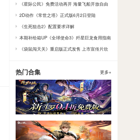
作
《星际公民》免费活动再开 海量飞船开放自由
体验
2D动作《常世之塔》正式版6月2日登陆
Steam/Switch
《生死狙击2》配置要求详解
本期补给箱UP《全球使命3》歼星巨龙食用指南
《袋鼠闯天关》重启版正式发售 上市宣传片欣
赏
热门合集
更多+