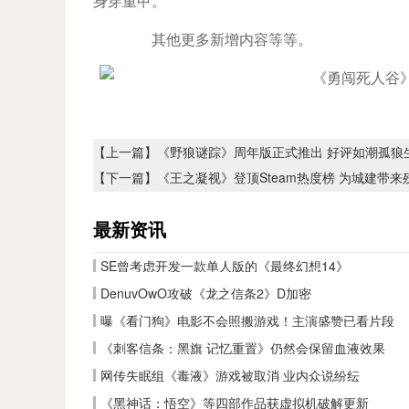
身穿重甲。
其他更多新增内容等等。
【上一篇】
《野狼谜踪》周年版正式推出 好评如潮孤狼
【下一篇】
《王之凝视》登顶Steam热度榜 为城建带
最新资讯
SE曾考虑开发一款单人版的《最终幻想14》
DenuvOwO攻破《龙之信条2》D加密
曝《看门狗》电影不会照搬游戏！主演盛赞已看片段
《刺客信条：黑旗 记忆重置》仍然会保留血液效果
网传失眠组《毒液》游戏被取消 业内众说纷纭
《黑神话：悟空》等四部作品获虚拟机破解更新