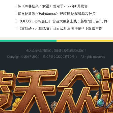
传《刺客信条：女巫》暂定于2027年6月发售
曝索尼新游《Fairgames》很糟糕 比星鸣特攻还差
《OPUS：心相吾山》首波大更新上线：新增“后日谈”，降
低全收集难度
《寂静岭：小镇陷落》将在战斗与潜行玩法中取得平衡
凌天众游-全网首家，别的同名都是趁热度的！
Copyright © 2017-2099
蜀ICP备2023003750号-1
All rights reserved