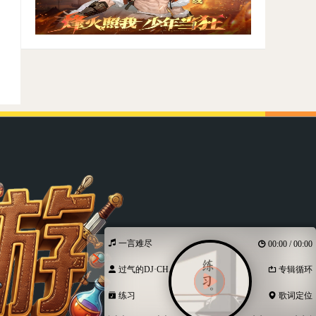
一言难尽
00:00 / 00:00
过气的DJ·CH...
专辑循环
练习
歌词定位