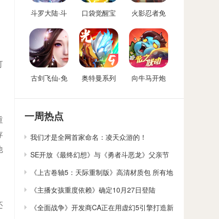
斗罗大陆·斗
口袋觉醒宝
火影忍者免
神再临-免费
可梦手游免
费后台
后台版
费后台
可
古剑飞仙-免
奥特曼系列
向牛马开炮
费后台
OL免费内购
免费后台版-
后台
向僵尸开炮
GM免费后台
一周热点
重
存
我们才是全网首家命名：凌天众游的！
他
SE开放《最终幻想》与《勇者斗恶龙》父亲节
贺卡下载
《上古卷轴5：天际重制版》高清材质包 所有地
貌大修
《主播女孩重度依赖》确定10月27日登陆
还
Switch
《全面战争》开发商CA正在用虚幻5引擎打造新