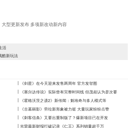
生活
来残酷新玩法
《剑星》在今天迎来发售两周年 官方发贺图
《塞尔达传说》实际曾有完整时间线 但茂叔认为是次要
《霍格沃茨之遗2》新传闻：魁地奇与多人模式等
《古墓丽影》劳拉新形象被力挺 大量玩家纷纷点赞
《刺客信条》又要出重制版了？爆新项目已在开发
光荣最新财报打破记录《仁王》系列销量超千万