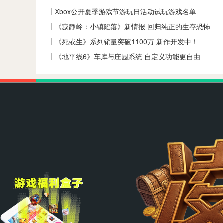
Xbox公开夏季游戏节游玩日活动试玩游戏名单
《寂静岭：小镇陷落》新情报 回归纯正的生存恐怖
《死或生》系列销量突破1100万 新作开发中！
《地平线6》车库与庄园系统 自定义功能更自由