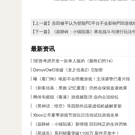
【上一篇】
吉田修平认为登陆PC平台不会影响PS5游戏
【下一篇】
《寂静岭：小镇陷落》将在战斗与潜行玩法
最新资讯
SE曾考虑开发一款单人版的《最终幻想14》
DenuvOwO攻破《龙之信条2》D加密
曝《看门狗》电影不会照搬游戏！主演盛赞已看片段
《刺客信条：黑旗 记忆重置》仍然会保留血液效果
网传失眠组《毒液》游戏被取消 业内众说纷纭
《黑神话：悟空》等四部作品获虚拟机破解更新
Xbox公开夏季游戏节游玩日活动试玩游戏名单
《寂静岭：小镇陷落》新情报 回归纯正的生存恐怖
《死或生》系列销量突破1100万 新作开发中！