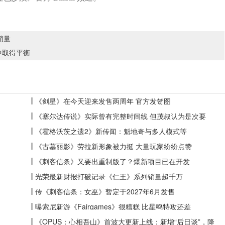
销量
中取得平衡
《剑星》在今天迎来发售两周年 官方发贺图
《塞尔达传说》实际曾有完整时间线 但茂叔认为是次要
《霍格沃茨之遗2》新传闻：魁地奇与多人模式等
《古墓丽影》劳拉新形象被力挺 大量玩家纷纷点赞
《刺客信条》又要出重制版了？爆新项目已在开发
光荣最新财报打破记录《仁王》系列销量超千万
传《刺客信条：女巫》暂定于2027年6月发售
曝索尼新游《Fairgames》很糟糕 比星鸣特攻还差
《OPUS：心相吾山》首波大更新上线：新增“后日谈”，降