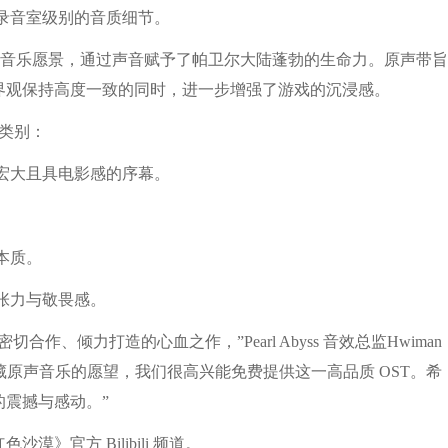
受录音室级别的音质细节。
戏的音乐愿景，通过声音赋予了帕卫尔大陆蓬勃的生命力。原声带旨
界观保持高度一致的同时，进一步增强了游戏的沉浸感。
类别：
宏大且具电影感的序幕。
。
本质。
张力与敬畏感。
倾力打造的心血之作，”Pearl Abyss 音效总监Hwiman
藏原声音乐的愿望，我们很高兴能免费提供这一高品质 OST。希
震撼与感动。”
官方 Bilibili 频道。