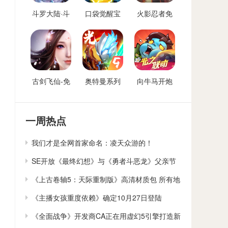
斗罗大陆·斗
口袋觉醒宝
火影忍者免
神再临-免费
可梦手游免
费后台
后台版
费后台
古剑飞仙-免
奥特曼系列
向牛马开炮
费后台
OL免费内购
免费后台版-
后台
向僵尸开炮
GM免费后台
一周热点
我们才是全网首家命名：凌天众游的！
SE开放《最终幻想》与《勇者斗恶龙》父亲节
贺卡下载
《上古卷轴5：天际重制版》高清材质包 所有地
貌大修
《主播女孩重度依赖》确定10月27日登陆
Switch
《全面战争》开发商CA正在用虚幻5引擎打造新