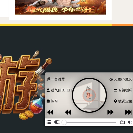
一言难尽
00:00 / 00:00
过气的DJ·CH...
专辑循环
练习
歌词定位