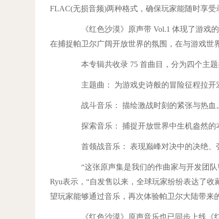
FLAC(无损音频)两种格式，确保玩家能随时享
《红色沙漠》原声带 Vol.1 体现了游
在捕捉帕卫尔广阔开放世界的氛围，在与游戏世
本专辑共收录 75 首曲目，分为四个主题
主题曲： 为游戏史诗般的冒险征程拉开
战斗音乐： 描绘激战时刻的紧张与热血
探索音乐： 捕捉开放世界中生机盎然的
首领战音乐： 表现巅峰对决中的决绝、
“这张原声集是我们的作曲家与开发团队密切合作、
Ryu表示，“自发售以来，全球玩家纷纷表达了收
望玩家能够通过音乐，再次体验帕卫尔大陆带来的
《红色沙漠》原声音乐也已同步上线《红色沙漠》