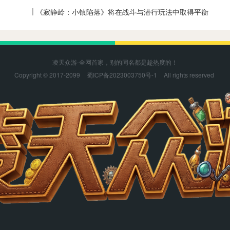
低全收集难度
《寂静岭：小镇陷落》将在战斗与潜行玩法中取得平衡
凌天众游-全网首家，别的同名都是趁热度的！
Copyright © 2017-2099
蜀ICP备2023003750号-1
All rights reserved
凌天众游感谢您的支持