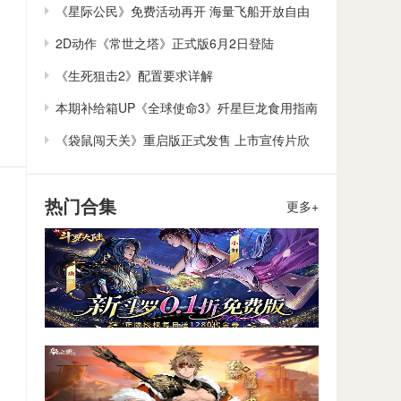
作
《星际公民》免费活动再开 海量飞船开放自由
体验
2D动作《常世之塔》正式版6月2日登陆
Steam/Switch
《生死狙击2》配置要求详解
本期补给箱UP《全球使命3》歼星巨龙食用指南
《袋鼠闯天关》重启版正式发售 上市宣传片欣
赏
热门合集
更多+