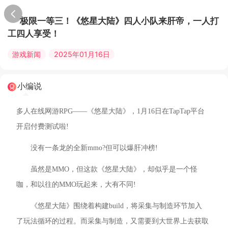
极限一等三！《悠星大陆》四人小队来肝帝，一人打
工四人享受！
游戏新闻
2025年01月16日
小编说
多人在线网游RPG——《悠星大陆》，1月16日在TapTap平台
开启付费测试啦!
没有一条龙的全新mmo?但可以爆肝冲榜!
虽然是MMO，但这款《悠星大陆》，却似乎是一个怪
咖，和以往的MMO玩起来，大有不同!
《悠星大陆》围绕着构建build，将采集与制造环节加入
了玩法循环的过程。而采集与制造，又需要到大世界上去获取